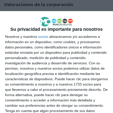
Valoraciones de la corporación
Con esperanza también se ha vivido el día de hoy,
pensando en que el mañana puede ser mejor. Así lo
Su privacidad es importante para nosotros
manifestó el concejal del PP Daniel Gómez Teruel:
Nosotros y nuestros
socios
almacenamos y/o accedemos a
“Espero que algún día no tengamos que
información en un dispositivo, como cookies, y procesamos
conmemorar este día porque se haya extinguido el
datos personales, como identificadores únicos e información
estándar enviada por un dispositivo para publicidad y contenido
maltrato y seamos capaces de vivir en igualdad real
personalizado, medición de publicidad y contenido,
y con cariño entre distintos sexos y sabiendo
investigación de audiencia y desarrollo de servicios.
Con su
permiso, nosotros y nuestros socios podemos utilizar datos de
respetar, porque el principio del respeto es lo más
localización geográfica precisa e identificación mediante las
bonito que se puede tener en una sociedad”.
características de dispositivos. Puede hacer clic para otorgarnos
su consentimiento a nosotros y a nuestros 1733 socios para
Por su parte, el portavoz de Por Mi Pueblo en el
que llevemos a cabo el procesamiento previamente descrito. De
forma alternativa, puede hacer clic para denegar su
Ayuntamiento de Mijas, Juan Carlos Maldonado,
consentimiento o acceder a información más detallada y
aseguró que “no podemos olvidar este tema, todo
cambiar sus preferencias antes de otorgar su consentimiento.
lo contrario; tenemos que estar muy pendientes no
Tenga en cuenta que algún procesamiento de sus datos