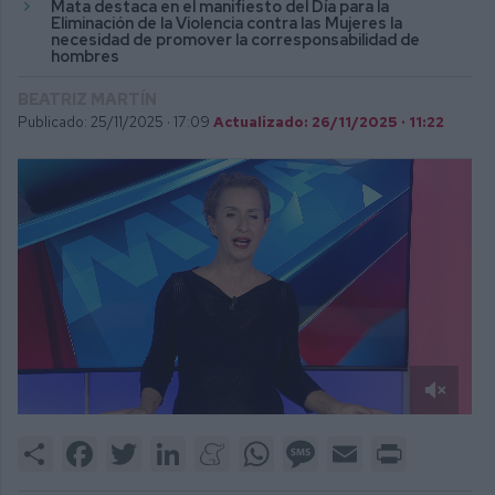
Mata destaca en el manifiesto del Día para la
Eliminación de la Violencia contra las Mujeres la
necesidad de promover la corresponsabilidad de
hombres
BEATRIZ MARTÍN
Publicado: 25/11/2025 ·
17:09
Actualizado: 26/11/2025 · 11:22
0
of
Share
Facebook
Twitter
LinkedIn
Meneame
WhatsApp
Message
Email
Print
5
minutes,
12