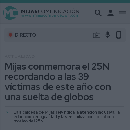
search
person
menu
live_tv
mic
phone_android
DIRECTO
ACTUALIDAD
Mijas conmemora el 25N
recordando a las 39
víctimas de este año con
una suelta de globos
La alcaldesa de Mijas reivindica la atención inclusiva, la
educación en igualdad y la sensibilización social con
motivo del 25N