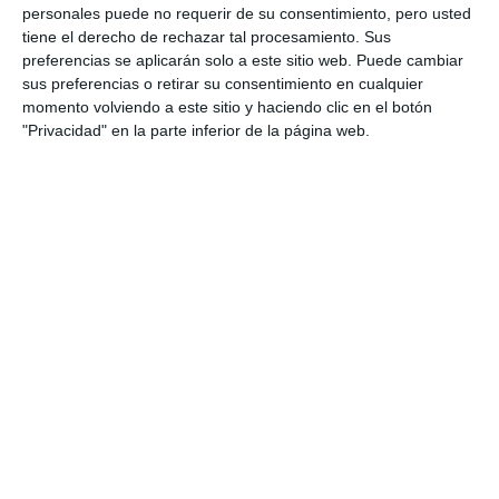
personales puede no requerir de su consentimiento, pero usted
solo un día, sino los 365 días del año, porque es una
tiene el derecho de rechazar tal procesamiento. Sus
lacra”. Para el edil, “son muchos los asesinatos y
preferencias se aplicarán solo a este sitio web. Puede cambiar
sus preferencias o retirar su consentimiento en cualquier
desde aquí quiero expresar todo mi apoyo a las
momento volviendo a este sitio y haciendo clic en el botón
mujeres y al colectivo feminista, que está
"Privacidad" en la parte inferior de la página web.
defendiendo esta causa, una causa que no va de
confrontación sino de sumar esfuerzos”.