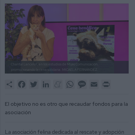
Chantal Lancelot, en los estudios de Mijas Comunicación,
promocionando la cena solidaria.
MICAELA FERNÁNDEZ.
Share
Facebook
Twitter
LinkedIn
Meneame
WhatsApp
Message
Email
Print
El objetivo no es otro que recaudar fondos para la
asociación
La asociación felina dedicada al rescate y adopción