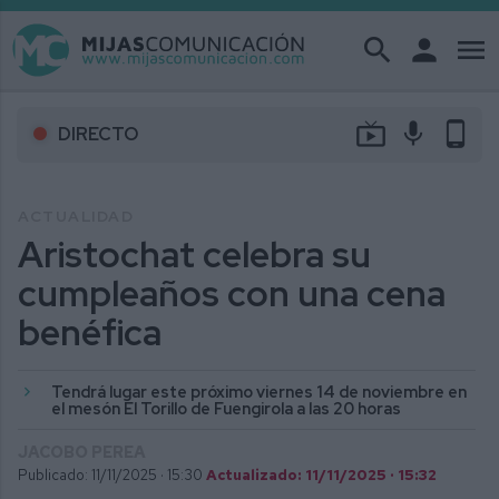
search
person
menu
live_tv
mic
phone_android
DIRECTO
ACTUALIDAD
Aristochat celebra su
cumpleaños con una cena
benéfica
Tendrá lugar este próximo viernes 14 de noviembre en
el mesón El Torillo de Fuengirola a las 20 horas
JACOBO PEREA
Publicado: 11/11/2025 ·
15:30
Actualizado: 11/11/2025 · 15:32