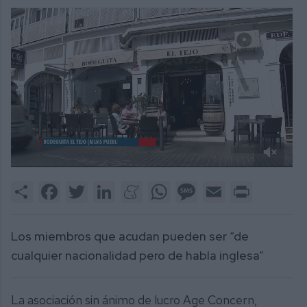
0
of
Share
Facebook
Twitter
LinkedIn
Meneame
WhatsApp
Message
Email
Print
1
minute,
50
seconds
Los miembros que acudan pueden ser “de
cualquier nacionalidad pero de habla inglesa”
La asociación sin ánimo de lucro Age Concern,