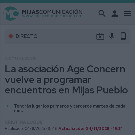
search
person
menu
live_tv
mic
phone_android
DIRECTO
ACTUALIDAD
La asociación Age Concern
vuelve a programar
encuentros en Mijas Pueblo
Tendrán lugar los primeros y terceros martes de cada
mes
CRISTINA LUQUE
Publicado: 04/11/2025 ·
15:48
Actualizado: 04/11/2025 · 19:31