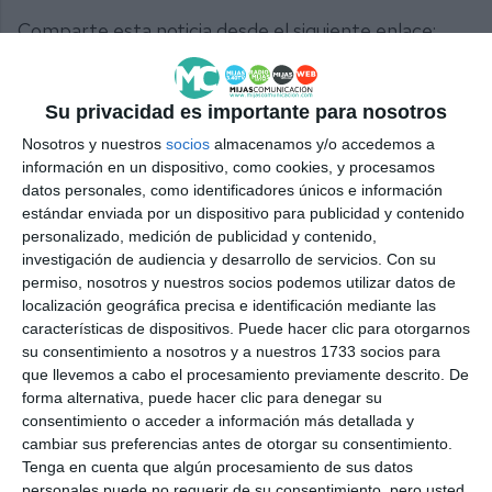
Comparte esta noticia desde el siguiente enlace:
https://mijascom.com/?a=36065
Su privacidad es importante para nosotros
RUTA
TAPA
LAGUNAS
CORTE
AUTOR
MIJAS
Nosotros y nuestros
socios
almacenamos y/o accedemos a
información en un dispositivo, como cookies, y procesamos
datos personales, como identificadores únicos e información
estándar enviada por un dispositivo para publicidad y contenido
personalizado, medición de publicidad y contenido,
investigación de audiencia y desarrollo de servicios.
Con su
permiso, nosotros y nuestros socios podemos utilizar datos de
localización geográfica precisa e identificación mediante las
características de dispositivos. Puede hacer clic para otorgarnos
su consentimiento a nosotros y a nuestros 1733 socios para
que llevemos a cabo el procesamiento previamente descrito. De
forma alternativa, puede hacer clic para denegar su
consentimiento o acceder a información más detallada y
cambiar sus preferencias antes de otorgar su consentimiento.
Tenga en cuenta que algún procesamiento de sus datos
personales puede no requerir de su consentimiento, pero usted