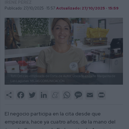
IRENE PÉREZ
Publicado: 27/10/2025 ·
15:57
Actualizado: 27/10/2025 · 15:59
Toñi Ortiz es empleada de Corte de Autor, ubicado en calle Margarita de
Las Lagunas.
MIJAS COMUNICACIÓN.
Share
Facebook
Twitter
LinkedIn
Meneame
WhatsApp
Message
Email
Print
El negocio participa en la cita desde que
empezara, hace ya cuatro años, de la mano del