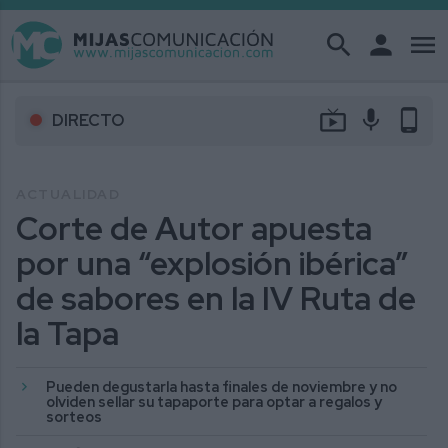
search
person
menu
live_tv
mic
phone_android
DIRECTO
ACTUALIDAD
Corte de Autor apuesta
por una “explosión ibérica”
de sabores en la IV Ruta de
la Tapa
Pueden degustarla hasta finales de noviembre y no
olviden sellar su tapaporte para optar a regalos y
sorteos