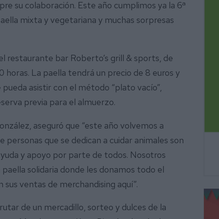
re su colaboración. Este año cumplimos ya la 6ª
 paella mixta y vegetariana y muchas sorpresas
el restaurante bar Roberto’s grill & sports, de
00 horas. La paella tendrá un precio de 8 euros y
pueda asistir con el método “plato vacío”,
eserva previa para el almuerzo.
González, aseguró que “este año volvemos a
de personas que se dedican a cuidar animales son
ayuda y apoyo por parte de todos. Nosotros
paella solidaria donde les donamos todo el
n sus ventas de merchandising aquí”.
tar de un mercadillo, sorteo y dulces de la