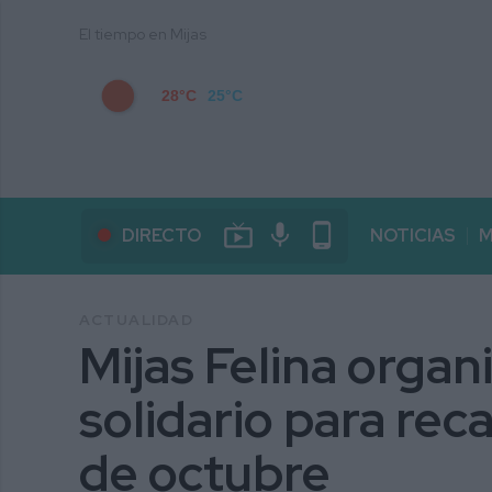
El tiempo en Mijas
28°C
25°C
live_tv
mic
phone_android
DIRECTO
NOTICIAS
M
ACTUALIDAD
Mijas Felina organ
solidario para rec
de octubre