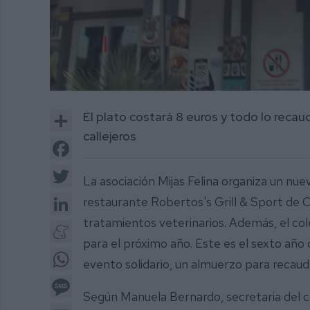
0
of
Share
El plato costará 8 euros y todo lo recau
2
minutes,
callejeros
11
Facebook
seconds
Volume
0%
Twitter
La asociación Mijas Felina organiza un nuev
LinkedIn
restaurante Robertos's Grill & Sport de 
tratamientos veterinarios. Además, el cole
Meneame
para el próximo año. Este es el sexto año 
WhatsApp
evento solidario, un almuerzo para recaud
Message
Según Manuela Bernardo, secretaria del c
Email