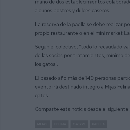
mano de dos establecimientos colaborado
algunos postres y dulces caseros.
La reserva de la paella se debe realizar p
propio restaurante o en el mini market La
Según el colectivo, “todo lo recaudado va 
de las socias por tratamientos, mínimo d
los gatos”.
El pasado año más de 140 personas partic
evento irá destinado íntegro a Mijas Felina
gatos.
Comparte esta noticia desde el siguiente
MIJAS
FELINA
GATOS
PAELLA