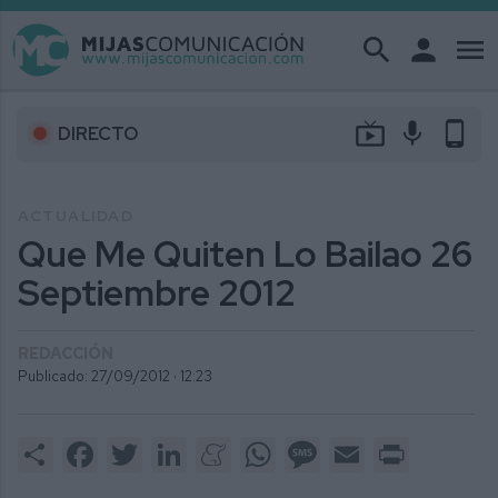
search
person
menu
live_tv
mic
phone_android
DIRECTO
ACTUALIDAD
Que Me Quiten Lo Bailao 26
Septiembre 2012
REDACCIÓN
Publicado: 27/09/2012 ·
12:23
Share
Facebook
Twitter
LinkedIn
Meneame
WhatsApp
Message
Email
Print