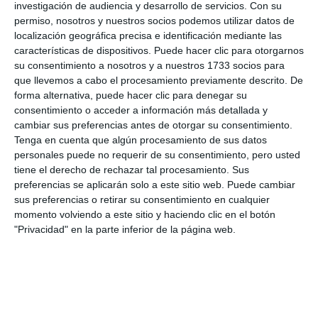
investigación de audiencia y desarrollo de servicios.
Con su
cualquiera que esté haciendo snorkel o cualquier
permiso, nosotros y nuestros socios podemos utilizar datos de
otra actividad acuática, o incluso en la playa, puede
localización geográfica precisa e identificación mediante las
características de dispositivos. Puede hacer clic para otorgarnos
recoger la basura cuando flota, si la ven en el fondo
su consentimiento a nosotros y a nuestros 1733 socios para
o en la arena”, animó Georgetti. Los organizadores
que llevemos a cabo el procesamiento previamente descrito. De
forma alternativa, puede hacer clic para denegar su
invitan a los ciudadanos a seguir y participar en esta
consentimiento o acceder a información más detallada y
y otras campañas de limpieza. Para más
cambiar sus preferencias antes de otorgar su consentimiento.
Tenga en cuenta que algún procesamiento de sus datos
información, puedes visitar la web oficial del
personales puede no requerir de su consentimiento, pero usted
Proyecto Libera.
tiene el derecho de rechazar tal procesamiento. Sus
preferencias se aplicarán solo a este sitio web. Puede cambiar
Comparte esta noticia desde el siguiente enlace:
sus preferencias o retirar su consentimiento en cualquier
momento volviendo a este sitio y haciendo clic en el botón
https://mijascom.com/?a=35856
"Privacidad" en la parte inferior de la página web.
MIJAS
MEDIO AMBIENTE
PLAYAS
LIMPIEZA DE PLAYAS
NATURALEZA