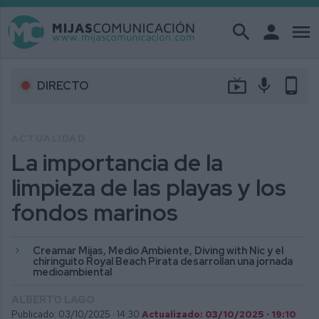
search
person
menu
live_tv
mic
phone_android
DIRECTO
ACTUALIDAD
La importancia de la
limpieza de las playas y los
fondos marinos
Creamar Mijas, Medio Ambiente, Diving with Nic y el
chiringuito Royal Beach Pirata desarrollan una jornada
medioambiental
ALBERTO LAGO
Publicado: 03/10/2025 ·
14:30
Actualizado: 03/10/2025 · 19:10