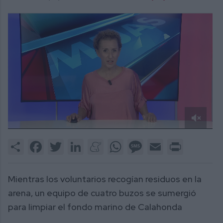
0
of
Share
Facebook
Twitter
LinkedIn
Meneame
WhatsApp
Message
Email
Print
2
minutes,
42
seconds
Mientras los voluntarios recogían residuos en la
arena, un equipo de cuatro buzos se sumergió
para limpiar el fondo marino de Calahonda