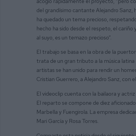
acogió rápidamente el proyecto, “pero co
del grandísimo cantante Alejandro Sanz, h
ha quedado un tema precioso, respetando s
hecho ha sido desde el respeto, el cariño 
al suyo, es un temazo precioso”.
El trabajo se basa en la obra de la puerto
trata de un gran tributo a la música lati
artistas se han unido para rendir un home
Cristian Guerrero, a Alejandro Sanz, con e
El videoclip cuenta con la bailaora y actr
El reparto se compone de diez aficionados
Marbella y Fuengirola. La empresa dedica
Mari García y Rosa Torres.
Comparte esta noticia desde el siguiente