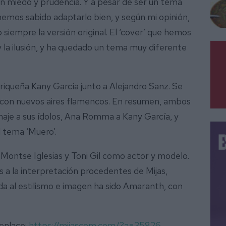
n miedo y prudencia. Y a pesar de ser un tema
emos sabido adaptarlo bien, y según mi opinión,
iempre la versión original. El ‘cover’ que hemos
y la ilusión, y ha quedado un tema muy diferente
rriqueña Kany García junto a Alejandro Sanz. Se
na con nuevos aires flamencos. En resumen, ambos
naje a sus ídolos, Ana Romma a Kany García, y
l tema ‘Muero’.
iz Montse Iglesias y Toni Gil como actor y modelo.
 a la interpretación procedentes de Mijas,
da al estilismo e imagen ha sido Amaranth, con
 enlace:
https://mijascom.com/?a=35826