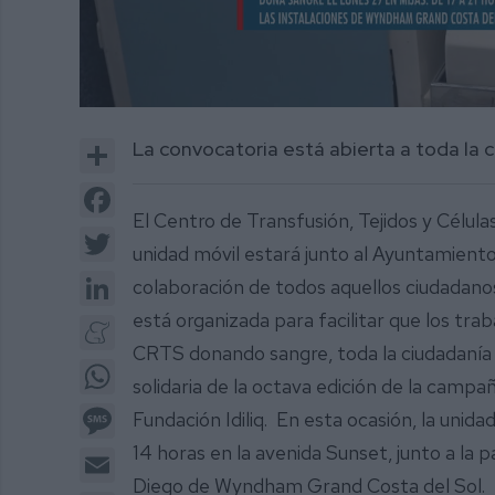
0
of
Share
La convocatoria está abierta a toda la 
1
minute,
34
Facebook
seconds
Volume
El Centro de Transfusión, Tejidos y Célula
0%
Twitter
unidad móvil estará junto al Ayuntamiento d
LinkedIn
colaboración de todos aquellos ciudadano
está organizada para facilitar que los tra
Meneame
CRTS donando sangre, toda la ciudadanía 
WhatsApp
solidaria de la octava edición de la camp
Message
Fundación Idiliq. En esta ocasión, la unida
14 horas en la avenida Sunset, junto a la 
Email
Diego de Wyndham Grand Costa del Sol.