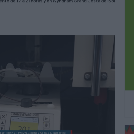
iento de 17 a 21 horas y en Wyndham Grand Costa del Sol