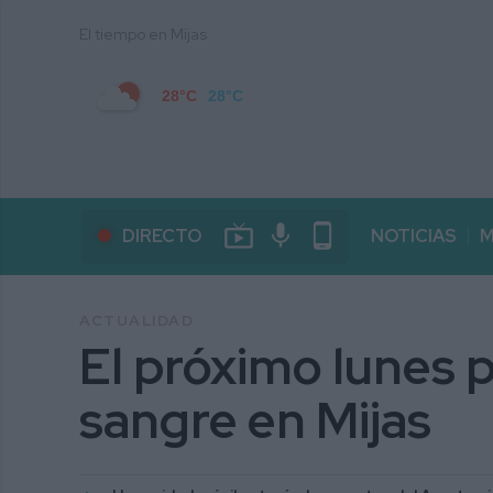
El tiempo en Mijas
28°C
28°C
live_tv
mic
phone_android
DIRECTO
NOTICIAS
M
ACTUALIDAD
El próximo lunes
sangre en Mijas