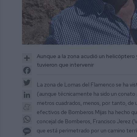
0
of
Share
Aunque a la zona acudió un helicóptero 
2
minutes,
tuvieron que intervenir
31
Facebook
seconds
Volume
0%
Twitter
La zona de Lomas del Flamenco se ha vist
LinkedIn
(aunque técnicamente ha sido un conato p
metros cuadrados, menos, por tanto, de u
Meneame
efectivos de Bomberos Mijas ha hecho que
WhatsApp
concejal de Bomberos, Francisco Jerez (V
Message
que está perimetrado por un camino terriz