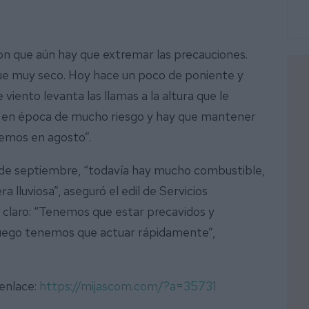
n que aún hay que extremar las precauciones.
gue muy seco. Hoy hace un poco de poniente y
viento levanta las llamas a la altura que le
s en época de mucho riesgo y hay que mantener
semos en agosto”.
de septiembre, “todavía hay mucho combustible,
lluviosa”, aseguró el edil de Servicios
n claro: “Tenemos que estar precavidos y
fuego tenemos que actuar rápidamente”,
 enlace:
https://mijascom.com/?a=35731