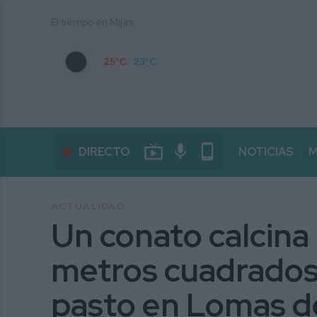
El tiempo en Mijas
25°C
23°C
live_tv
mic
phone_android
DIRECTO
NOTICIAS
M
ACTUALIDAD
Un conato calcina
metros cuadrados
pasto en Lomas d