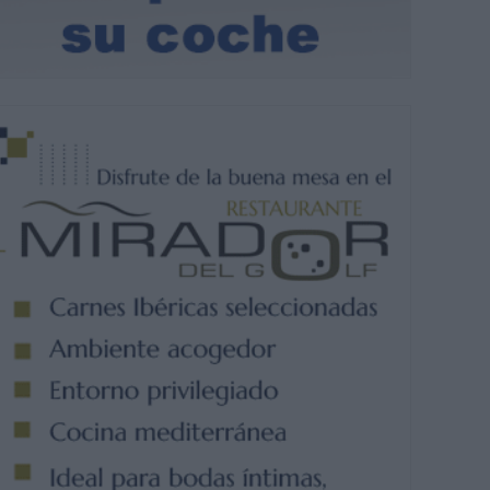
endio, que ha afectado a monte bajo y pasto, ya está extinto gracias a l
os Mijas, Policía Local y Servicios Operativos. |
CRISTINA BEJARANO.