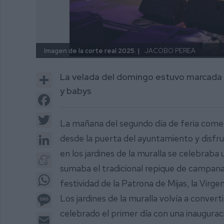
Imagen de la corte real 2025. |
JACOBO PEREA
Share
La velada del domingo estuvo marcada por
y babys
Facebook
Twitter
La mañana del segundo día de feria comen
LinkedIn
desde la puerta del ayuntamiento y disfr
en los jardines de la muralla se celebraba
Meneame
sumaba el tradicional repique de campanas
WhatsApp
festividad de la Patrona de Mijas, la Virge
Message
Los jardines de la muralla volvía a convert
celebrado el primer día con una inauguració
Email