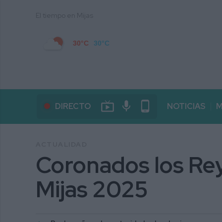
El tiempo en Mijas
30°C
30°C
live_tv
mic
phone_android
DIRECTO
NOTICIAS
M
ACTUALIDAD
Coronados los Rey
Mijas 2025