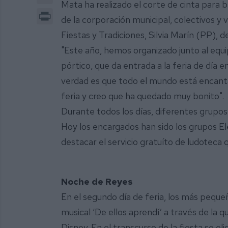
Mata ha realizado el corte de cinta para 
Print
de la corporación municipal, colectivos y
Fiestas y Tradiciones, Silvia Marín (PP), d
"Este año, hemos organizado junto al equip
pórtico, que da entrada a la feria de día e
verdad es que todo el mundo está encanta
feria y creo que ha quedado muy bonito".
Durante todos los días, diferentes grupos 
Hoy los encargados han sido los grupos E
destacar el servicio gratuíto de ludoteca
Noche de Reyes
En el segundo día de feria, los más pequeñ
musical ‘De ellos aprendí’ a través de la q
Disney. En el transcurso de la fiesta se eli