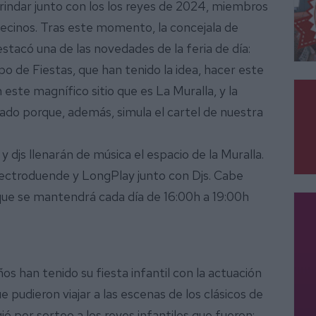
brindar junto con los los reyes de 2024, miembros
 vecinos. Tras este momento, la concejala de
estacó una de las novedades de la feria de día:
o de Fiestas, que han tenido la idea, hacer este
n este magnífico sitio que es La Muralla, y la
do porque, además, simula el cartel de nuestra
y djs llenarán de música el espacio de la Muralla.
lectroduende y LongPlay junto con Djs. Cabe
 que se mantendrá cada día de 16:00h a 19:00h
os han tenido su fiesta infantil con la actuación
ue pudieron viajar a las escenas de los clásicos de
gió por sorteo a los reyes infantiles que fueron: