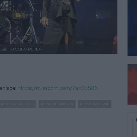
al. |
JACOBO PEREA
 enlace:
https://mijascom.com/?a=35586
REYES INFANTILES
REINA DE LA FERIA
REY DE LA FERIA