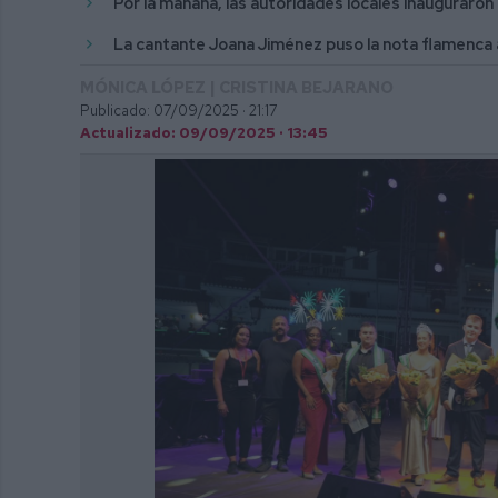
Por la mañana, las autoridades locales inauguraron l
La cantante Joana Jiménez puso la nota flamenca a
MÓNICA LÓPEZ | CRISTINA BEJARANO
Publicado: 07/09/2025 ·
21:17
Actualizado: 09/09/2025 · 13:45