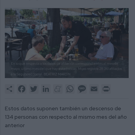
En lo que respecta a los datos de afiliación correspondientes al mes de
mayo, último mes del que hay estadísticas, Mijas registra 28.261 afiliados
a la Seguridad Social.
BEATRIZ MARTÍN
Share
Facebook
Twitter
LinkedIn
Meneame
WhatsApp
Message
Email
Print
Estos datos suponen también un descenso de
134 personas con respecto al mismo mes del año
anterior