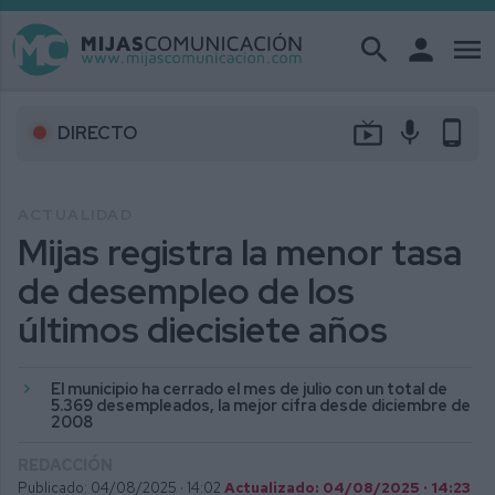
search
person
menu
live_tv
mic
phone_android
DIRECTO
ACTUALIDAD
Mijas registra la menor tasa
de desempleo de los
últimos diecisiete años
El municipio ha cerrado el mes de julio con un total de
5.369 desempleados, la mejor cifra desde diciembre de
2008
REDACCIÓN
Publicado: 04/08/2025 ·
14:02
Actualizado: 04/08/2025 · 14:23