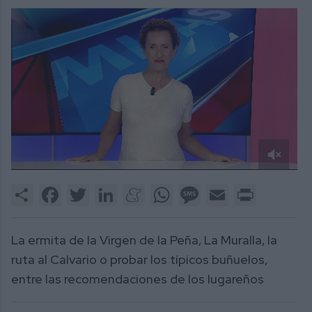
0
of
Share
Facebook
Twitter
LinkedIn
Meneame
WhatsApp
Message
Email
Print
2
minutes,
57
seconds
La ermita de la Virgen de la Peña, La Muralla, la
ruta al Calvario o probar los típicos buñuelos,
entre las recomendaciones de los lugareños