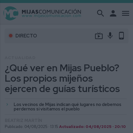
search
person
menu
live_tv
mic
phone_android
DIRECTO
ACTUALIDAD
¿Qué ver en Mijas Pueblo?
Los propios mijeños
ejercen de guías turísticos
Los vecinos de Mijas indican qué lugares no debemos
perdernos si visitamos el pueblo
BEATRIZ MARTÍN
Publicado: 04/08/2025 ·
13:15
Actualizado: 04/08/2025 · 20:10