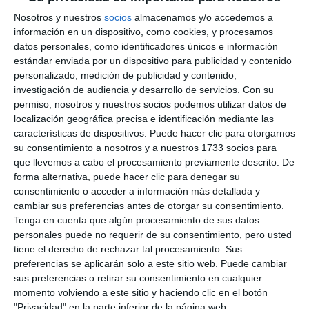
La plaza de toros de Mijas es una plaza singular al no ser
redonda.
MIJAS COMUNICACIÓN
Nosotros y nuestros
socios
almacenamos y/o accedemos a
información en un dispositivo, como cookies, y procesamos
datos personales, como identificadores únicos e información
Unos metros más adelante, nos encontramos con
estándar enviada por un dispositivo para publicidad y contenido
otro ciudadano, Javier Martín, quien dirige nuestro
personalizado, medición de publicidad y contenido,
investigación de audiencia y desarrollo de servicios.
Con su
camino a La Muralla, “un sitio idílico, con unas vistas
permiso, nosotros y nuestros socios podemos utilizar datos de
muy bonitas, la parroquia, la plaza de toros y los
localización geográfica precisa e identificación mediante las
características de dispositivos. Puede hacer clic para otorgarnos
restos de muralla, son otros sitios muy bonitos para
su consentimiento a nosotros y a nuestros 1733 socios para
visitar y desde donde ver parte del pueblo, y
que llevemos a cabo el procesamiento previamente descrito. De
después hay un torreón desde el que se ve todo el
forma alternativa, puede hacer clic para denegar su
consentimiento o acceder a información más detallada y
pueblo”.
cambiar sus preferencias antes de otorgar su consentimiento.
Tenga en cuenta que algún procesamiento de sus datos
Por último, tomamos nota de las recomendaciones
personales puede no requerir de su consentimiento, pero usted
de María José Jaime, quien dice que en Mijas
tiene el derecho de rechazar tal procesamiento. Sus
preferencias se aplicarán solo a este sitio web. Puede cambiar
“tenemos unas calles muy bonitas con flores en el
sus preferencias o retirar su consentimiento en cualquier
casco antiguo, es precioso, eso lo deben de visitar sí
momento volviendo a este sitio y haciendo clic en el botón
"Privacidad" en la parte inferior de la página web.