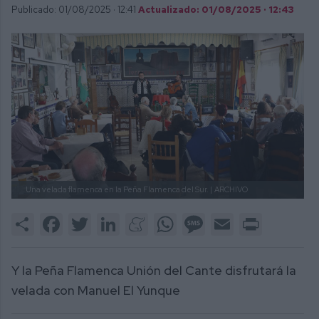
Publicado: 01/08/2025 ·
12:41
Actualizado: 01/08/2025 · 12:43
Una velada flamenca en la Peña Flamenca del Sur. |
ARCHIVO
Share
Facebook
Twitter
LinkedIn
Meneame
WhatsApp
Message
Email
Print
Y la Peña Flamenca Unión del Cante disfrutará la
velada con Manuel El Yunque