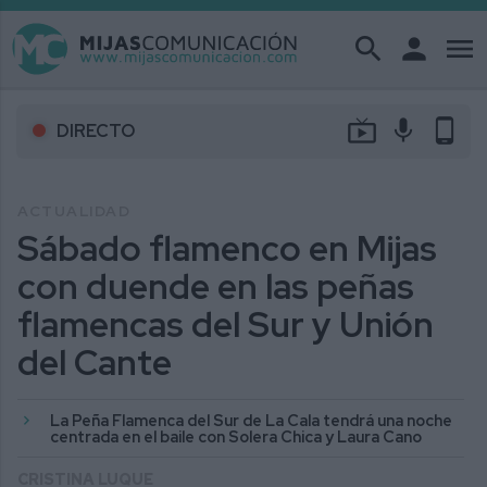
search
person
menu
live_tv
mic
phone_android
DIRECTO
ACTUALIDAD
Sábado flamenco en Mijas
con duende en las peñas
flamencas del Sur y Unión
del Cante
La Peña Flamenca del Sur de La Cala tendrá una noche
centrada en el baile con Solera Chica y Laura Cano
CRISTINA LUQUE