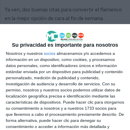
Ya ven, dos buenas citas para convertir el flamenco
en la mejor opción de cara al fin de semana.
Su privacidad es importante para nosotros
Nosotros y nuestros
socios
almacenamos y/o accedemos a
Comparte esta noticia desde el siguiente enlace:
información en un dispositivo, como cookies, y procesamos
datos personales, como identificadores únicos e información
https://mijascom.com/?a=35323
estándar enviada por un dispositivo para publicidad y contenido
personalizado, medición de publicidad y contenido,
MIJAS
FLAMENCO
LA CALA
LAS LAGUNAS
investigación de audiencia y desarrollo de servicios.
Con su
permiso, nosotros y nuestros socios podemos utilizar datos de
localización geográfica precisa e identificación mediante las
características de dispositivos. Puede hacer clic para otorgarnos
su consentimiento a nosotros y a nuestros 1733 socios para
que llevemos a cabo el procesamiento previamente descrito. De
forma alternativa, puede hacer clic para denegar su
consentimiento o acceder a información más detallada y