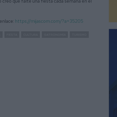
 creo que falte una fiesta cada semana en el
 enlace:
https://mijascom.com/?a=35205
S
FIESTA
CULTURA
GATRONOMÍA
TURISMO