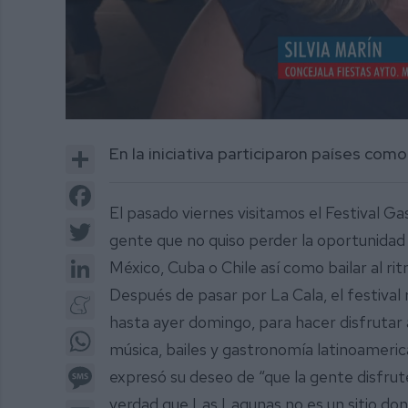
0
of
Share
En la iniciativa participaron países com
1
minute,
34
Facebook
seconds
Volume
El pasado viernes visitamos el Festival G
0%
Twitter
gente que no quiso perder la oportunidad
LinkedIn
México, Cuba o Chile así como bailar al ri
Después de pasar por La Cala, el festival
Meneame
hasta ayer domingo, para hacer disfrutar a
WhatsApp
música, bailes y gastronomía latinoamerica
Message
expresó su deseo de “que la gente disfrut
verdad que Las Lagunas no es un sitio do
Email