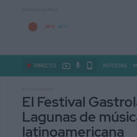
El tiempo en Mijas
30°C
30°C
live_tv
mic
phone_android
DIRECTO
NOTICIAS
M
ACTUALIDAD
El Festival Gastrol
Lagunas de músic
latinoamericana