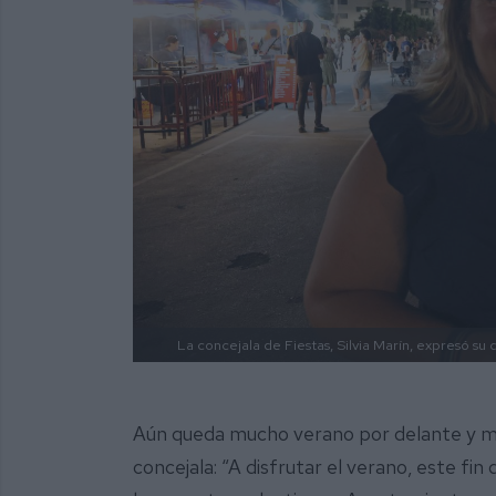
La concejala de Fiestas, Silvia Marín, expresó su
Aún queda mucho verano por delante y muc
concejala: “A disfrutar el verano, este f