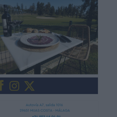
rnes visitamos el Festival Gastrolatino y pudimos comprobar la cantida