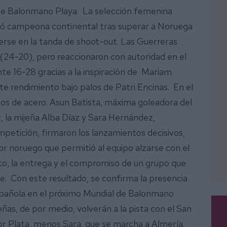
e Balonmano Playa. La selección femenina
amó campeona continental tras superar a Noruega
verse en la tanda de shoot-out. Las Guerreras
t (24-20), pero reaccionaron con autoridad en el
e 16-28 gracias a la inspiración de Mariam
e rendimiento bajo palos de Patri Encinas. En el
ios de acero. Asun Batista, máxima goleadora del
 la mijeña Alba Díaz y Sara Hernández,
tición, firmaron los lanzamientos decisivos,
or noruego que permitió al equipo alzarse con el
to, la entrega y el compromiso de un grupo que
e. Con este resultado, se confirma la presencia
spañola en el próximo Mundial de Balonmano
ñas, de por medio, volverán a la pista con el San
nor Plata, menos Sara, que se marcha a Almería.