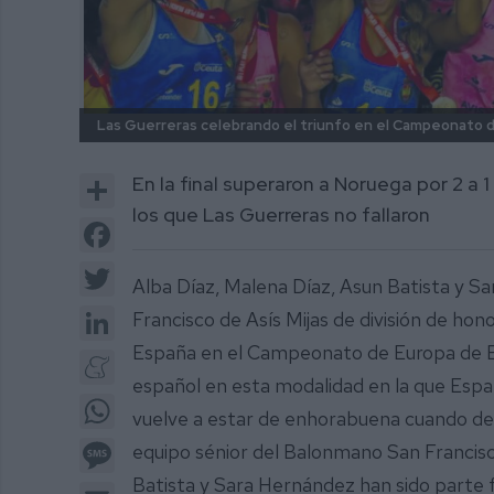
Las Guerreras celebrando el triunfo en el Campeonato 
Share
En la final superaron a Noruega por 2 a 1
los que Las Guerreras no fallaron
Facebook
Twitter
Alba Díaz, Malena Díaz, Asun Batista y S
LinkedIn
Francisco de Asís Mijas de división de ho
España en el Campeonato de Europa de Ba
Meneame
español en esta modalidad en la que Españ
WhatsApp
vuelve a estar de enhorabuena cuando de
Message
equipo sénior del Balonmano San Francisco
Batista y Sara Hernández han sido parte 
Email