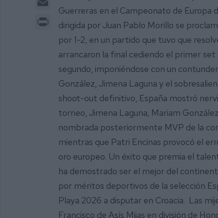
Guerreras en el Campeonato de Europa d
Print
dirigida por Juan Pablo Morillo se procl
por 1-2, en un partido que tuvo que resol
arrancaron la final cediendo el primer se
segundo, imponiéndose con un contundent
González, Jimena Laguna y el sobresalient
shoot-out definitivo, España mostró nerv
torneo, Jimena Laguna, Mariam González,
nombrada posteriormente MVP de la compe
mientras que Patri Encinas provocó el err
oro europeo. Un éxito que premia el talen
ha demostrado ser el mejor del continent
por méritos deportivos de la selección E
Playa 2026 a disputar en Croacia. Las mije
Francisco de Asís Mijas en división de Ho