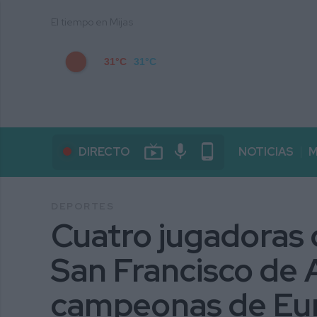
El tiempo en Mijas
31°C
31°C
live_tv
mic
phone_android
DIRECTO
NOTICIAS
M
DEPORTES
Cuatro jugadoras
San Francisco de A
campeonas de Eu