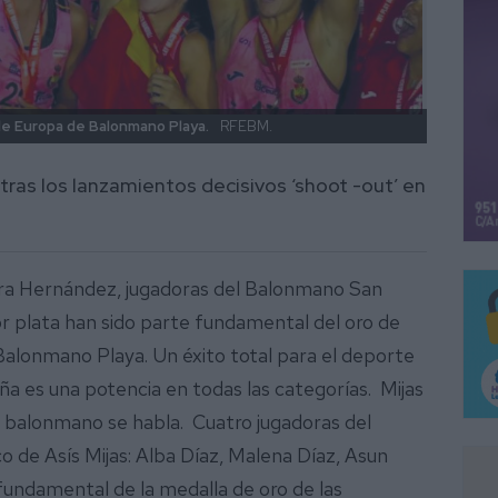
de Europa de Balonmano Playa.
RFEBM.
La mij
 tras los lanzamientos decisivos ‘shoot -out’ en
ara Hernández, jugadoras del Balonmano San
nor plata han sido parte fundamental del oro de
lonmano Playa. Un éxito total para el deporte
a es una potencia en todas las categorías. Mijas
 balonmano se habla. Cuatro jugadoras del
 de Asís Mijas: Alba Díaz, Malena Díaz, Asun
fundamental de la medalla de oro de las