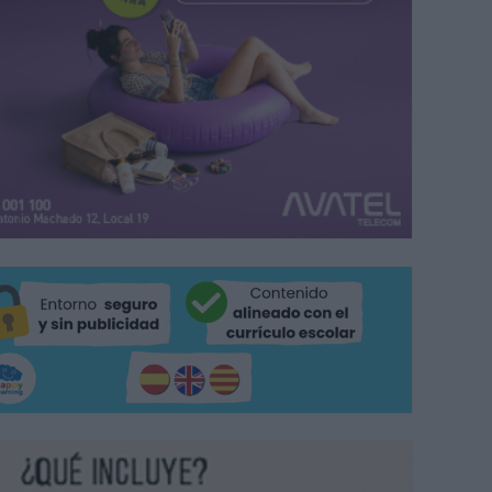
eña Alba Díaz con el trofeo de Campeona de Europa.
RFEBM.