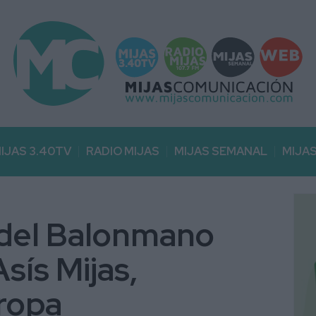
IJAS 3.40TV
RADIO MIJAS
MIJAS SEMANAL
MIJA
 del Balonmano
sís Mijas,
ropa