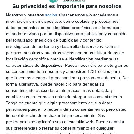
psicólogo".
Su privacidad es importante para nosotros
Nosotros y nuestros
socios
almacenamos y/o accedemos a
información en un dispositivo, como cookies, y procesamos
datos personales, como identificadores únicos e información
estándar enviada por un dispositivo para publicidad y contenido
personalizado, medición de publicidad y contenido,
investigación de audiencia y desarrollo de servicios.
Con su
permiso, nosotros y nuestros socios podemos utilizar datos de
localización geográfica precisa e identificación mediante las
características de dispositivos. Puede hacer clic para otorgarnos
su consentimiento a nosotros y a nuestros 1731 socios para
que llevemos a cabo el procesamiento previamente descrito. De
forma alternativa, puede hacer clic para denegar su
consentimiento o acceder a información más detallada y
cambiar sus preferencias antes de otorgar su consentimiento.
Tenga en cuenta que algún procesamiento de sus datos
El jefe de la Policía Local de Mijas arropó al autor
| M.C.
personales puede no requerir de su consentimiento, pero usted
tiene el derecho de rechazar tal procesamiento. Sus
preferencias se aplicarán solo a este sitio web. Puede cambiar
sus preferencias o retirar su consentimiento en cualquier
Ramón Cádiz, licenciado en Historia y con un máster