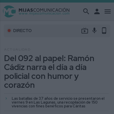
search
person
menu
live_tv
mic
phone_android
DIRECTO
ACTUALIDAD
Del 092 al papel: Ramón
Cádiz narra el día a día
policial con humor y
corazón
Las batallas de 37 años de servicio se presentaron el
viernes 9 en Las Lagunas, una recopilación de 150
vivencias con fines benéficos para Cáritas