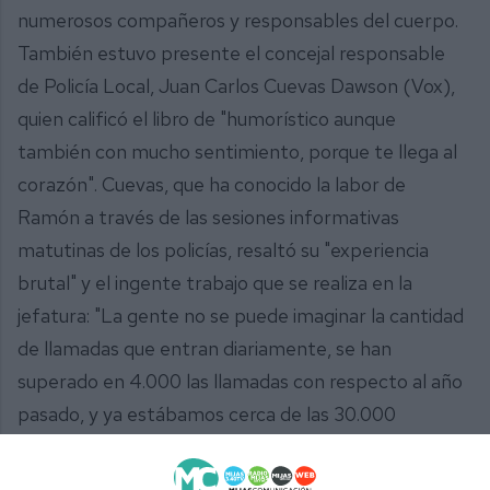
numerosos compañeros y responsables del cuerpo.
También estuvo presente el concejal responsable
de Policía Local, Juan Carlos Cuevas Dawson (Vox),
quien calificó el libro de "humorístico aunque
también con mucho sentimiento, porque te llega al
corazón". Cuevas, que ha conocido la labor de
Ramón a través de las sesiones informativas
matutinas de los policías, resaltó su "experiencia
brutal" y el ingente trabajo que se realiza en la
jefatura: "La gente no se puede imaginar la cantidad
de llamadas que entran diariamente, se han
superado en 4.000 las llamadas con respecto al año
pasado, y ya estábamos cerca de las 30.000
llamadas al año". Para el concejal, el trabajo de
atender esas llamadas es "prácticamente de