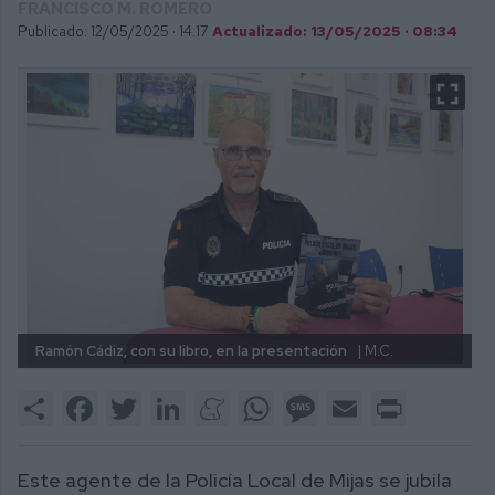
FRANCISCO M. ROMERO
Publicado: 12/05/2025 ·
14:17
Actualizado: 13/05/2025 · 08:34
Ramón Cádiz, con su libro, en la presentación
| M.C.
Share
Facebook
Twitter
LinkedIn
Meneame
WhatsApp
Message
Email
Print
Este agente de la Policía Local de Mijas se jubila