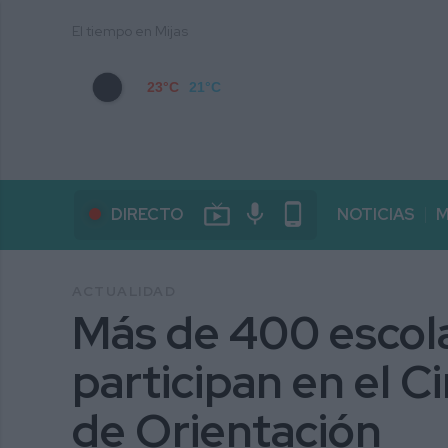
El tiempo en Mijas
23°C
21°C
live_tv
mic
phone_android
DIRECTO
NOTICIAS
M
ACTUALIDAD
Más de 400 escola
participan en el Ci
de Orientación