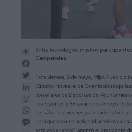
0
of
Share
Entre los colegios mijeños participantes
1
minute,
Campanales.
48
Facebook
seconds
Volume
0%
Twitter
Este viernes, 9 de mayo, Mijas Pueblo alb
LinkedIn
Circuito Provincial de Orientación impuls
con el área de Deportes del Ayuntamiento 
Meneame
Transportes y Excavaciones Arroyo. Este
WhatsApp
del sábado al viernes para darle cabida a
Message
para que sea una actividad académica para 
esta experiencia”, apuntó el presidente d
Email