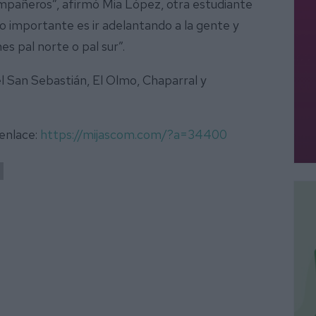
mpañeros”, afirmó Mia López, otra estudiante
lo importante es ir adelantando a la gente y
enes pal norte o pal sur”.
el San Sebastián, El Olmo, Chaparral y
 enlace:
https://mijascom.com/?a=34400