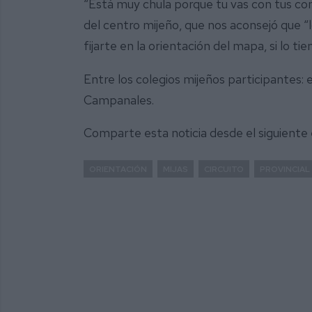
“Está muy chula porque tu vas con tus co
del centro mijeño, que nos aconsejó que “
fijarte en la orientación del mapa, si lo ti
Entre los colegios mijeños participantes: 
Campanales.
Comparte esta noticia desde el siguiente
ORIENTACIÓN
MIJAS
CIRCUITO
PROVINCIAL