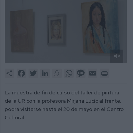
0
of
Share
Facebook
Twitter
LinkedIn
Meneame
WhatsApp
Message
Email
Print
2
minutes,
46
seconds
La muestra de fin de curso del taller de pintura
de la UP, con la profesora Mirjana Lucic al frente,
podrá visitarse hasta el 20 de mayo en el Centro
Cultural