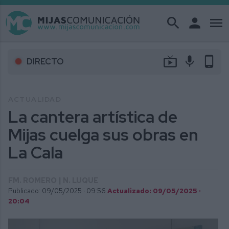
search
person
menu
live_tv
mic
phone_android
DIRECTO
ACTUALIDAD
La cantera artística de
Mijas cuelga sus obras en
La Cala
FM. ROMERO | N. LUQUE
Publicado: 09/05/2025 ·
09:56
Actualizado: 09/05/2025 ·
20:04