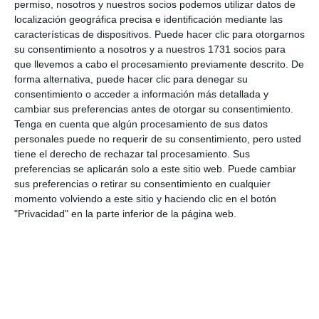
permiso, nosotros y nuestros socios podemos utilizar datos de
localización geográfica precisa e identificación mediante las
características de dispositivos. Puede hacer clic para otorgarnos
su consentimiento a nosotros y a nuestros 1731 socios para
que llevemos a cabo el procesamiento previamente descrito. De
Estas alumnas aseguran que aprenden mucho en las clases
forma alternativa, puede hacer clic para denegar su
de pintura y que se lo pasan muy bien.
N. LUQUE.
consentimiento o acceder a información más detallada y
cambiar sus preferencias antes de otorgar su consentimiento.
Tenga en cuenta que algún procesamiento de sus datos
personales puede no requerir de su consentimiento, pero usted
tiene el derecho de rechazar tal procesamiento. Sus
Comparte esta noticia desde el siguiente enlace:
preferencias se aplicarán solo a este sitio web. Puede cambiar
sus preferencias o retirar su consentimiento en cualquier
https://mijascom.com/?a=34382
momento volviendo a este sitio y haciendo clic en el botón
"Privacidad" en la parte inferior de la página web.
EXPOSICIÓN
UP
PINTURA
MIRJANA
CALA
MIJAS