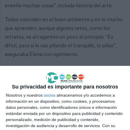
enseña muchas cosas”, incluida historia del arte.
Todos coinciden en el buen ambiente y en lo mucho
que aprenden, aunque algunos retos, como los
retratos, se atraganten un poco al principio. “Es
difícil, pero si le vas pillando el tranquillo, lo pillas”,
aseguraba Elena con optimismo.
Una muestra, en definitiva, que no solo expone
cuadros, sino también la ilusión, el esfuerzo y los
sueños de la cantera artística de Mijas. ¡No dejen de
Su privacidad es importante para nosotros
echarle un vistazo!
Nosotros y nuestros
socios
almacenamos y/o accedemos a
información en un dispositivo, como cookies, y procesamos
datos personales, como identificadores únicos e información
estándar enviada por un dispositivo para publicidad y contenido
personalizado, medición de publicidad y contenido,
investigación de audiencia y desarrollo de servicios.
Con su