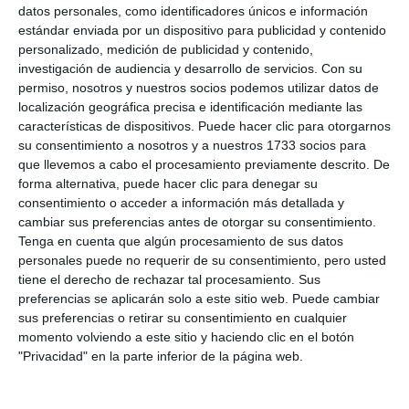
muy buen equipo, buenas compañeras, que
datos personales, como identificadores únicos e información
estándar enviada por un dispositivo para publicidad y contenido
intentan disfrutar con el juego”.
personalizado, medición de publicidad y contenido,
investigación de audiencia y desarrollo de servicios.
Con su
Desde el CP Mijas agradecen a la Federación
permiso, nosotros y nuestros socios podemos utilizar datos de
Malagueña de Baloncesto, la cesión de árbitros para
localización geográfica precisa e identificación mediante las
características de dispositivos. Puede hacer clic para otorgarnos
este torneo, y a la Concejalía de Deportes de Mijas
su consentimiento a nosotros y a nuestros 1733 socios para
por su colaboración.
que llevemos a cabo el procesamiento previamente descrito. De
forma alternativa, puede hacer clic para denegar su
consentimiento o acceder a información más detallada y
cambiar sus preferencias antes de otorgar su consentimiento.
Tenga en cuenta que algún procesamiento de sus datos
personales puede no requerir de su consentimiento, pero usted
tiene el derecho de rechazar tal procesamiento. Sus
preferencias se aplicarán solo a este sitio web. Puede cambiar
sus preferencias o retirar su consentimiento en cualquier
momento volviendo a este sitio y haciendo clic en el botón
"Privacidad" en la parte inferior de la página web.
La cantera del CP Mijas están disfrutando con este torneo.
JACOBO PEREA.