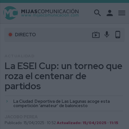
search
person
menu
live_tv
mic
phone_android
DIRECTO
ACTUALIDAD
La ESEI Cup: un torneo que
roza el centenar de
partidos
La Ciudad Deportiva de Las Lagunas acoge esta
competición ‘amateur’ de baloncesto
JACOBO PEREA
Publicado: 15/04/2025 ·
10:52
Actualizado: 15/04/2025 · 11:15