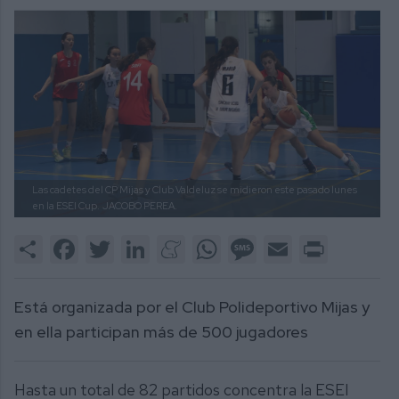
Las cadetes del CP Mijas y Club Valdeluz se midieron este pasado lunes
en la ESEI Cup.
JACOBO PEREA.
Share
Facebook
Twitter
LinkedIn
Meneame
WhatsApp
Message
Email
Print
Está organizada por el Club Polideportivo Mijas y
en ella participan más de 500 jugadores
Hasta un total de 82 partidos concentra la ESEI