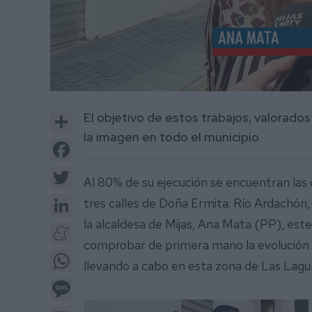
0
of
Share
El objetivo de estos trabajos, valorad
1
minute,
la imagen en todo el municipio
48
Facebook
seconds
Volume
0%
Twitter
Al 80% de su ejecución se encuentran las
LinkedIn
tres calles de Doña Ermita: Río Ardachó
la alcaldesa de Mijas, Ana Mata (PP), este 
Meneame
comprobar de primera mano la evolución d
WhatsApp
llevando a cabo en esta zona de Las Lagu
Message
Email