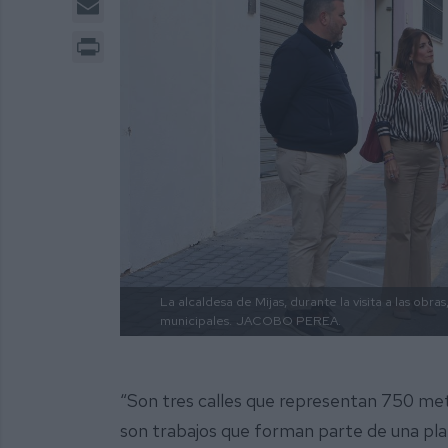
Print
La alcaldesa de Mijas, durante la visita a las obras
municipales.
JACOBO PEREA.
“Son tres calles que representan 750 metr
son trabajos que forman parte de una plani