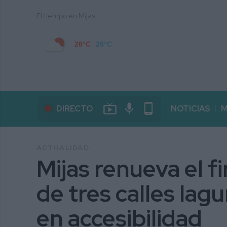
El tiempo en Mijas
28°C
28°C
live_tv
mic
phone_android
DIRECTO
NOTICIAS
M
ACTUALIDAD
Mijas renueva el f
de tres calles lag
en accesibilidad