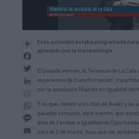
0
of
Share
Esta actividad estaba programada para
2
minutes,
aplazado por la meteorología
7
Facebook
seconds
Volume
0%
Twitter
El pasado viernes, la Tenencia de La Cala ac
LinkedIn
experiencia de transformación’, impartid
por la asociación Mujeres en Igualdad dent
Meneame
WhatsApp
Y es que, debido a los días de lluvias y la
pasadas semanas, este evento, que estaba 
Message
área de Familias e Igualdad de Oportuni
Email
para el 3 de marzo, tuvo que ser aplazado