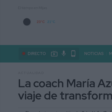
El tiempo en Mijas
23°C
21°C
live_tv
mic
phone_android
DIRECTO
NOTICIAS
M
ACTUALIDAD
La coach María Az
viaje de transfor