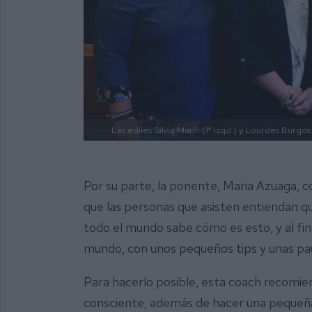
Las ediles Silvia Marín (1ª izqd.) y Lourdes Burgos 
Por su parte, la ponente, Maria Azuaga, co
que las personas que asisten entiendan que
todo el mundo sabe cómo es esto, y al fina
mundo, con unos pequeños tips y unas pa
Para hacerlo posible, esta coach recomiend
consciente, además de hacer una pequeña 