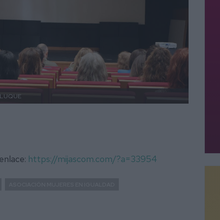
 LUQUE
 enlace:
https://mijascom.com/?a=33954
ASOCIACIÓN MUJERES EN IGUALDAD