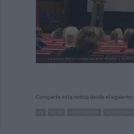
La coach María Azuaga durante el taller. |
NURIA
Comparte esta noticia desde el siguiente
8M
MUJER
DÍA DE LA MUJER
MARÍA AZUAGA