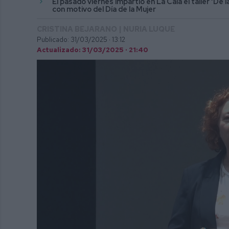
El pasado viernes impartió en La Cala el taller ‘De 
con motivo del Día de la Mujer
CRISTINA BEJARANO | NURIA LUQUE
Publicado: 31/03/2025 ·
13:12
Actualizado: 31/03/2025 · 21:40