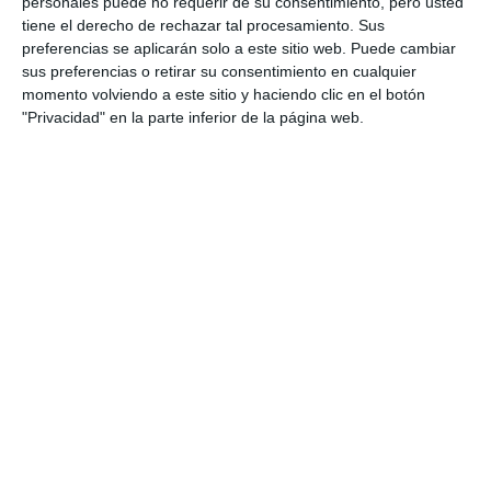
personales puede no requerir de su consentimiento, pero usted
ACTUALIDAD
tiene el derecho de rechazar tal procesamiento. Sus
preferencias se aplicarán solo a este sitio web. Puede cambiar
sus preferencias o retirar su consentimiento en cualquier
Apaffer conmemora el 8M con
momento volviendo a este sitio y haciendo clic en el botón
su cinefórum violeta
"Privacidad" en la parte inferior de la página web.
ACTUALIDAD
El PSOE critica la “eliminación”
de los programas de
coeducación en los centros
educativos
PSOE
Talks, workshops and the ‘Mijas
en Femenino’ gala to
commemorate International
Women's Day
ACTUALIDAD