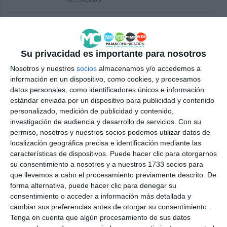
ACTUALIDAD
El taichí pone el broche final a la
programación del 8M
ACTUALIDAD
Su privacidad es importante para nosotros
Nosotros y nuestros
socios
almacenamos y/o accedemos a
información en un dispositivo, como cookies, y procesamos
Vox defiende en el marco del 8M
datos personales, como identificadores únicos e información
que las mujeres puedan vivir con
estándar enviada por un dispositivo para publicidad y contenido
“seguridad y libertad”
personalizado, medición de publicidad y contenido,
VOX
investigación de audiencia y desarrollo de servicios.
Con su
permiso, nosotros y nuestros socios podemos utilizar datos de
Mijas premia la labor por la
localización geográfica precisa e identificación mediante las
igualdad en la XVIII Gala Mijas en
características de dispositivos. Puede hacer clic para otorgarnos
Femenino
su consentimiento a nosotros y a nuestros 1733 socios para
que llevemos a cabo el procesamiento previamente descrito. De
REPORTAJES
forma alternativa, puede hacer clic para denegar su
consentimiento o acceder a información más detallada y
Especial 8M: entrevista con la
cambiar sus preferencias antes de otorgar su consentimiento.
alcaldesa de Mijas, Ana Mata
Tenga en cuenta que algún procesamiento de sus datos