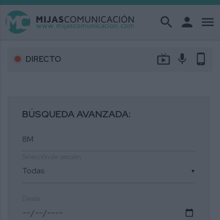
search
person
menu
live_tv
mic
phone_android
DIRECTO
BÚSQUEDA AVANZADA:
Selección de sección
▼
Desde