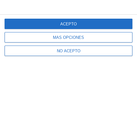
ACEPTO
MÁS OPCIONES
NO ACEPTO
Suscríbete a nuestro boletín
Recibe la actualidad de Mijas en tu correo
electrónico