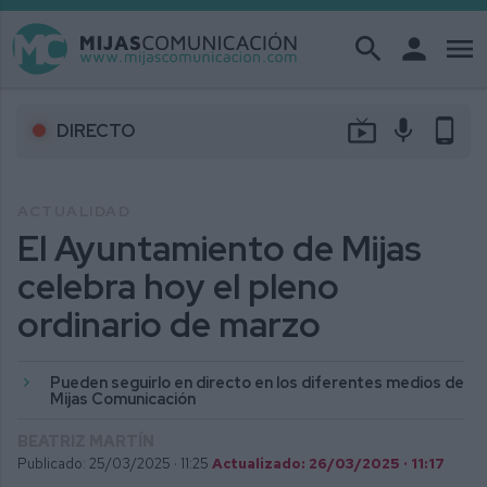
search
person
menu
live_tv
mic
phone_android
DIRECTO
ACTUALIDAD
El Ayuntamiento de Mijas
celebra hoy el pleno
ordinario de marzo
Pueden seguirlo en directo en los diferentes medios de
Mijas Comunicación
BEATRIZ MARTÍN
Publicado: 25/03/2025 ·
11:25
Actualizado: 26/03/2025 · 11:17