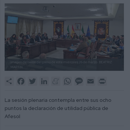
Imagen del salón del pleno de este miércoles 26 de marzo.
BEATRIZ
MARTÍN.
Share
Facebook
Twitter
LinkedIn
Meneame
WhatsApp
Message
Email
Print
La sesión plenaria contempla entre sus ocho
puntos la declaración de utilidad pública de
Afesol