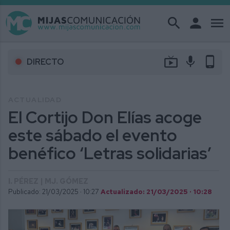
search
person
menu
live_tv
mic
phone_android
DIRECTO
ACTUALIDAD
El Cortijo Don Elías acoge
este sábado el evento
benéfico ‘Letras solidarias’
I. PÉREZ | MJ. GÓMEZ
Publicado: 21/03/2025 ·
10:27
Actualizado: 21/03/2025 · 10:28