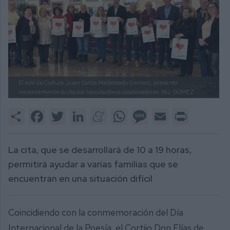
El edil de Cultura, Juan Carlos Maldonado (centro), presentó
recientemente la cita con los colectivos colaboradores.
MJ. GÓMEZ
Share
Facebook
Twitter
LinkedIn
Meneame
WhatsApp
Message
Email
Print
La cita, que se desarrollará de 10 a 19 horas,
permitirá ayudar a varias familias que se
encuentran en una situación difícil
Coincidiendo con la conmemoración del Día
Internacional de la Poesía, el Cortijo Don Elías de