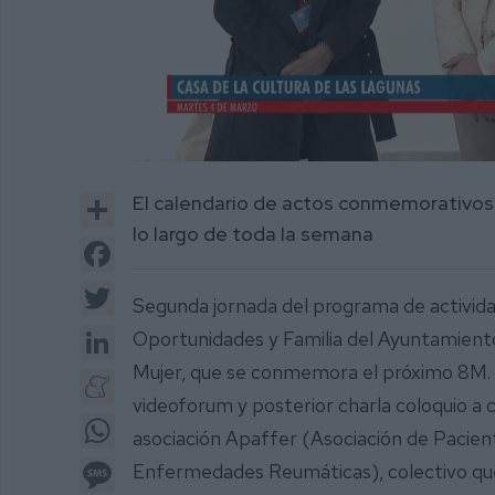
0
of
Share
El calendario de actos conmemorativos d
2
minutes,
lo largo de toda la semana
28
Facebook
seconds
Volume
0%
Twitter
Segunda jornada del programa de activida
LinkedIn
Oportunidades y Familia del Ayuntamiento 
Mujer, que se conmemora el próximo 8M. 
Meneame
videoforum y posterior charla coloquio a
WhatsApp
asociación Apaffer (Asociación de Pacient
Message
Enfermedades Reumáticas), colectivo que 