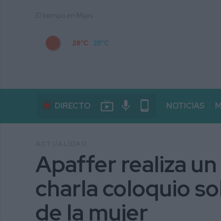
El tiempo en Mijas
28°C
28°C
live_tv
mic
phone_android
DIRECTO
NOTICIAS
M
ACTUALIDAD
Apaffer realiza u
charla coloquio s
de la mujer