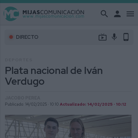
search
person
menu
live_tv
mic
phone_android
DIRECTO
DEPORTES
Plata nacional de Iván
Verdugo
JACOBO PEREA
Publicado: 14/02/2025 ·
10:10
Actualizado: 14/02/2025 · 10:12