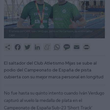
El atleta del CAM, Iván Verdugo, junto a Ola Carlsson, su entrenador.
CAM.
Share
Facebook
Twitter
LinkedIn
Meneame
WhatsApp
Message
Email
Print
El saltador del Club Atletismo Mijas se sube al
podio del Campeonato de España de pista
cubierta con su mejor marca personal en longitud
No fue hasta su quinto intento cuando Iván Verdugo
capturó al vuelo la medalla de plata en el
Campeonato de España Sub-23 ‘Short Track’