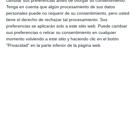
cambiar sus preferencias antes de otorgar su consentimiento.
Tenga en cuenta que algún procesamiento de sus datos
personales puede no requerir de su consentimiento, pero usted
tiene el derecho de rechazar tal procesamiento. Sus
Comparte esta noticia desde el siguiente enlace:
preferencias se aplicarán solo a este sitio web. Puede cambiar
sus preferencias o retirar su consentimiento en cualquier
https://mijascom.com/?a=33497
momento volviendo a este sitio y haciendo clic en el botón
"Privacidad" en la parte inferior de la página web.
MIJAS
ATLETISMO
VERDUGO
IVÁN
PLATA
ESPAÑA
LONGITUD