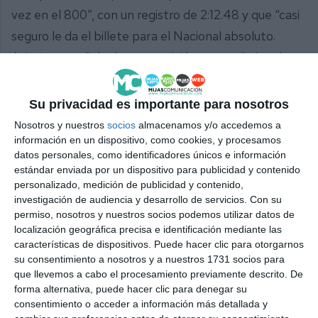
vez en el 800”, con un registro de 2:12.48 y que “casi
seguro le da el billete para el Nacional absoluto.
Asimismo, señalar la competición que realizó en los
60 metros lisos Avril Macel Florez, con un tiempo de
7.91, lo que le hace tener muchas opciones de estar
Su privacidad es importante para nosotros
en el nacional sub-18.
Nosotros y nuestros
socios
almacenamos y/o accedemos a
información en un dispositivo, como cookies, y procesamos
datos personales, como identificadores únicos e información
estándar enviada por un dispositivo para publicidad y contenido
personalizado, medición de publicidad y contenido,
investigación de audiencia y desarrollo de servicios.
Con su
permiso, nosotros y nuestros socios podemos utilizar datos de
localización geográfica precisa e identificación mediante las
características de dispositivos. Puede hacer clic para otorgarnos
su consentimiento a nosotros y a nuestros 1731 socios para
que llevemos a cabo el procesamiento previamente descrito. De
Emma Karlsson, Marco Da Angelo, Alan Ortiz, Sara de las
forma alternativa, puede hacer clic para denegar su
Fuentes y Hugo Soto.
CAM.
consentimiento o acceder a información más detallada y