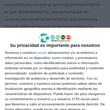
esas personas. Lo que se aconseja principalmente
es que, evidentemente, una persona que no
conoces personalmente ni tienes una referencia
clara de quién es porque no se tiene amigos en
común reales, no solo virtuales, directamente se
aconseja bloquearlos”, explicó Blanc, quien también
Su privacidad es importante para nosotros
recuerda que ante cualquier situación similar que
Nosotros y nuestros
socios
almacenamos y/o accedemos a
invite a la sospecha, no se dude en consultar a los
información en un dispositivo, como cookies, y procesamos
cuerpos de seguridad.
datos personales, como identificadores únicos e información
estándar enviada por un dispositivo para publicidad y contenido
personalizado, medición de publicidad y contenido,
Comparte esta noticia desde el siguiente enlace:
investigación de audiencia y desarrollo de servicios.
Con su
https://mijascom.com/?a=33151
permiso, nosotros y nuestros socios podemos utilizar datos de
localización geográfica precisa e identificación mediante las
características de dispositivos. Puede hacer clic para otorgarnos
POLICÍA LOCAL
ESTAFAS
ÁNGEL BLANC
su consentimiento a nosotros y a nuestros 1733 socios para
que llevemos a cabo el procesamiento previamente descrito. De
forma alternativa, puede hacer clic para denegar su