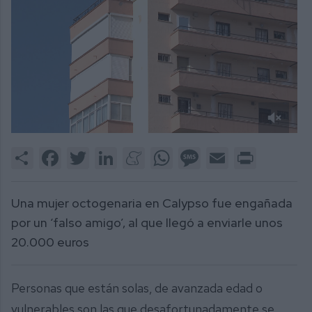
0
of
Share
Facebook
Twitter
LinkedIn
Meneame
WhatsApp
Message
Email
Print
2
minutes,
12
seconds
Una mujer octogenaria en Calypso fue engañada
por un ‘falso amigo’, al que llegó a enviarle unos
20.000 euros
Personas que están solas, de avanzada edad o
vulnerables son las que desafortunadamente se