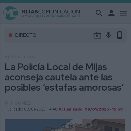
search
person
menu
live_tv
mic
phone_android
DIRECTO
ACTUALIDAD
La Policía Local de Mijas
aconseja cautela ante las
posibles ‘estafas amorosas’
M.J. GÓMEZ
Publicado: 08/01/2025 ·
14:48
Actualizado: 09/01/2025 · 15:58