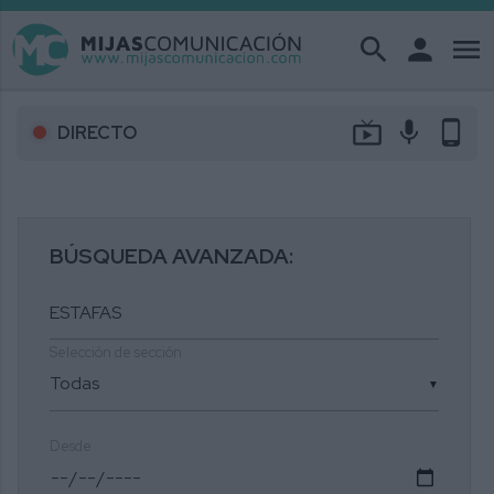
search
person
menu
live_tv
mic
phone_android
DIRECTO
BÚSQUEDA AVANZADA:
Selección de sección
▼
Desde