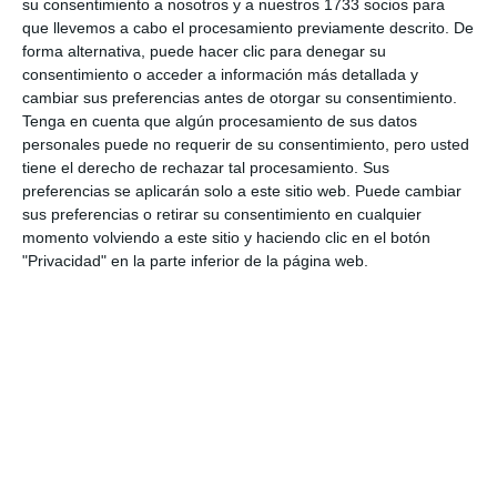
su consentimiento a nosotros y a nuestros 1733 socios para
que llevemos a cabo el procesamiento previamente descrito. De
Desarticulada en Málaga una
forma alternativa, puede hacer clic para denegar su
red de estafas telefónicas a
consentimiento o acceder a información más detallada y
ciudadanos nórdicos
cambiar sus preferencias antes de otorgar su consentimiento.
ACTUALIDAD
Tenga en cuenta que algún procesamiento de sus datos
personales puede no requerir de su consentimiento, pero usted
Consumo alerta a los
tiene el derecho de rechazar tal procesamiento. Sus
consumidores de la existencia
preferencias se aplicarán solo a este sitio web. Puede cambiar
de ciberestafas durante las
sus preferencias o retirar su consentimiento en cualquier
compras de rebajas
momento volviendo a este sitio y haciendo clic en el botón
"Privacidad" en la parte inferior de la página web.
ACTUALIDAD