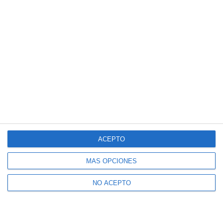
Suscríbete a nuestro boletín
Recibe la actualidad de Mijas en tu correo
electrónico
ACEPTO
MÁS OPCIONES
NO ACEPTO
CONFIRMAR
Acepto los
términos de uso
y la
política de privacidad