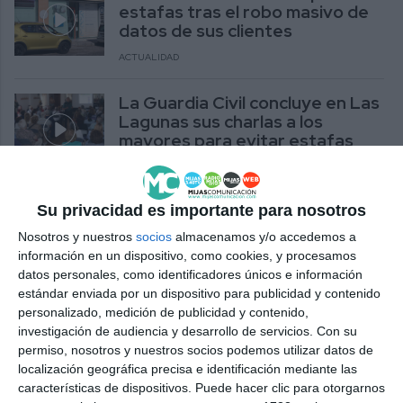
estafas tras el robo masivo de
datos de sus clientes
ACTUALIDAD
La Guardia Civil concluye en Las
Lagunas sus charlas a los
mayores para evitar estafas
ACTUALIDAD
La Guardia Civil impartirá
Su privacidad es importante para nosotros
charlas a los mayores para
Nosotros y nuestros
socios
almacenamos y/o accedemos a
prevenir estafas y evitar robos
información en un dispositivo, como cookies, y procesamos
datos personales, como identificadores únicos e información
ACTUALIDAD
estándar enviada por un dispositivo para publicidad y contenido
personalizado, medición de publicidad y contenido,
La Policía Local de Mijas
investigación de audiencia y desarrollo de servicios.
Con su
aconseja cautela ante las
permiso, nosotros y nuestros socios podemos utilizar datos de
posibles ‘estafas amorosas’
localización geográfica precisa e identificación mediante las
ACTUALIDAD
características de dispositivos. Puede hacer clic para otorgarnos