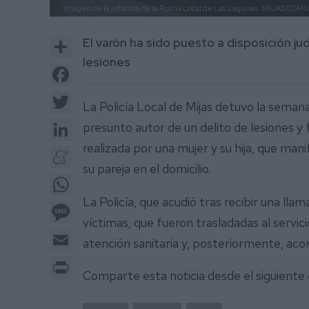
Imagen de la jefatura de la Policía Local de Las Lagunas.
MIJAS COMU
Share
El varón ha sido puesto a disposición ju
lesiones
Facebook
Twitter
La Policía Local de Mijas detuvo la sema
LinkedIn
presunto autor de un delito de lesiones y f
realizada por una mujer y su hija, que man
Meneame
su pareja en el domicilio.
WhatsApp
La Policía, que acudió tras recibir una lla
Message
víctimas, que fueron trasladadas al servici
Email
atención sanitaria y, posteriormente, ac
Print
Comparte esta noticia desde el siguiente