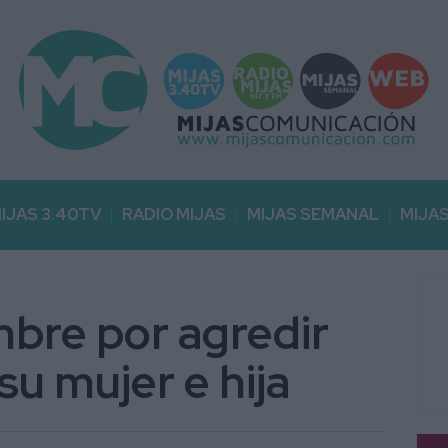
IJAS 3.40TV
RADIO MIJAS
MIJAS SEMANAL
MIJA
bre por agredir
u mujer e hija