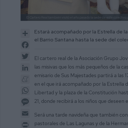
El Cartero Real también visitó el año pasado la sede de este colectivo 
Share
Estará acompañado por la Estrella de la 
el Barrio Santana hasta la sede del cole
Facebook
Twitter
El cartero real de la Asociación Grupo Jo
LinkedIn
las misivas que los más pequeños de la ca
emisario de Sus Majestades partirá a las 
Meneame
en el que irá acompañado por la Estrella de 
WhatsApp
Libertad y la plaza de la Constitución hasta
Message
21, donde recibirá a los niños que deseen 
Email
Será una tarde navideña que también con
Print
pastorales de Las Lagunas y de la Herma