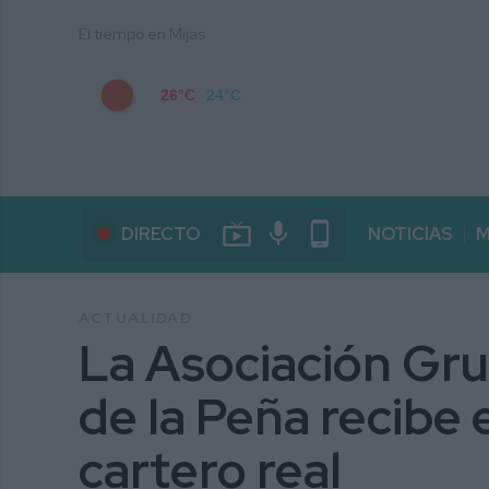
El tiempo en Mijas
26°C
24°C
live_tv
mic
phone_android
DIRECTO
NOTICIAS
M
ACTUALIDAD
La Asociación Gr
de la Peña recibe 
cartero real