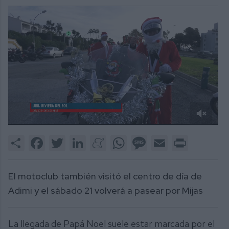
0
of
Share
Facebook
Twitter
LinkedIn
Meneame
WhatsApp
Message
Email
Print
2
minutes,
25
seconds
El motoclub también visitó el centro de día de
Adimi y el sábado 21 volverá a pasear por Mijas
La llegada de Papá Noel suele estar marcada por el