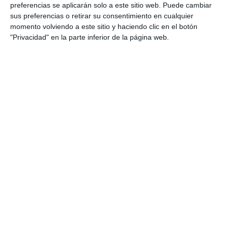
preferencias se aplicarán solo a este sitio web. Puede cambiar
sus preferencias o retirar su consentimiento en cualquier
¡No te pierdas estas emocionantes papanoeladas
momento volviendo a este sitio y haciendo clic en el botón
en Mijas, donde Papá Noel y sus moteros traen
"Privacidad" en la parte inferior de la página web.
alegría y regalos a toda la comunidad!
Comparte esta noticia desde el siguiente enlace:
https://mijascom.com/?a=32988
GRUPO MOTERO DALE JIERRO
NAVIDAD
PAPA NOEL
PAPENOELADA
TAMBIÉN TE PUEDE INTERESAR