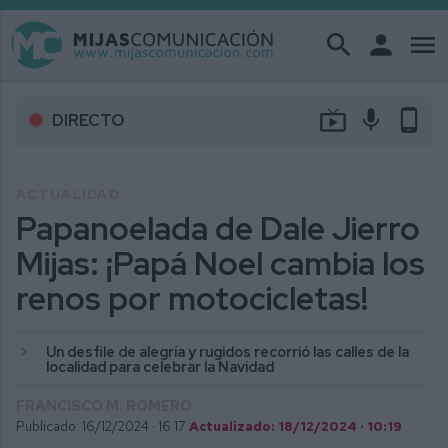
search
person
menu
live_tv
mic
phone_android
DIRECTO
ACTUALIDAD
Papanoelada de Dale Jierro
Mijas: ¡Papá Noel cambia los
renos por motocicletas!
Un desfile de alegría y rugidos recorrió las calles de la
localidad para celebrar la Navidad
FRANCISCO M. ROMERO
Publicado: 16/12/2024 ·
16:17
Actualizado: 18/12/2024 · 10:19