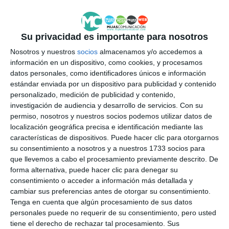
La concentración motera contará con la
colaboración de Policía Local de Mijas y Protección
Su privacidad es importante para nosotros
Civil, que acompañarán a los participantes durante
Nosotros y nuestros
socios
almacenamos y/o accedemos a
información en un dispositivo, como cookies, y procesamos
todo el recorrido y velará por la seguridad de cada
datos personales, como identificadores únicos e información
uno de ellos.
estándar enviada por un dispositivo para publicidad y contenido
personalizado, medición de publicidad y contenido,
Por último, recordar que la cita está abierta a
investigación de audiencia y desarrollo de servicios.
Con su
permiso, nosotros y nuestros socios podemos utilizar datos de
cualquier aficionado a las motos que quiera sumarse
localización geográfica precisa e identificación mediante las
a esta iniciativa solidaria, independientemente de la
características de dispositivos. Puede hacer clic para otorgarnos
su consentimiento a nosotros y a nuestros 1733 socios para
cilindrada. Desde la organización recomiendan que
que llevemos a cabo el procesamiento previamente descrito. De
los moteros acudan sobre las 10:15 horas al recinto
forma alternativa, puede hacer clic para denegar su
consentimiento o acceder a información más detallada y
ferial de Las Lagunas, ya que Protección Civil Mijas
cambiar sus preferencias antes de otorgar su consentimiento.
dará a conocer el itinerario y ofrecerá las
Tenga en cuenta que algún procesamiento de sus datos
indicaciones oportunas para que el evento se
personales puede no requerir de su consentimiento, pero usted
tiene el derecho de rechazar tal procesamiento. Sus
desarrolle sin incidentes.