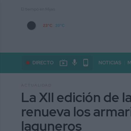
El tiempo en Mijas
23°C
20°C
live_tv
mic
phone_android
DIRECTO
NOTICIAS
M
ACTUALIDAD
La XII edición de l
renueva los armari
laguneros