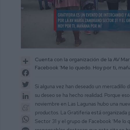
0
of
Share
Cuenta con la organización de la AV Ma
1
minute,
Facebook ‘Me lo quedo. Hoy por ti, mañ
13
Facebook
seconds
Volume
0%
Twitter
Si alguna vez han deseado un mercadillo d
LinkedIn
su deseo se ha hecho realidad. Porque eso 
noviembre en Las Lagunas hubo una nuev
Meneame
productos. La Gratiferia está organizada
WhatsApp
Sector 31 y el grupo de Facebook ‘Me lo q
Message
responsables destacan que esta cita se h