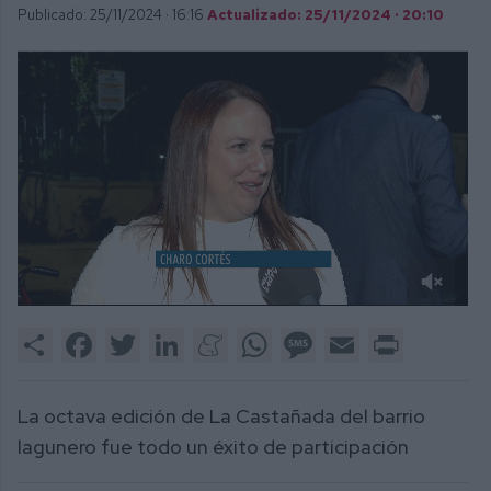
Publicado: 25/11/2024 ·
16:16
Actualizado: 25/11/2024 · 20:10
0
of
Share
Facebook
Twitter
LinkedIn
Meneame
WhatsApp
Message
Email
Print
1
minute,
48
seconds
La octava edición de La Castañada del barrio
lagunero fue todo un éxito de participación