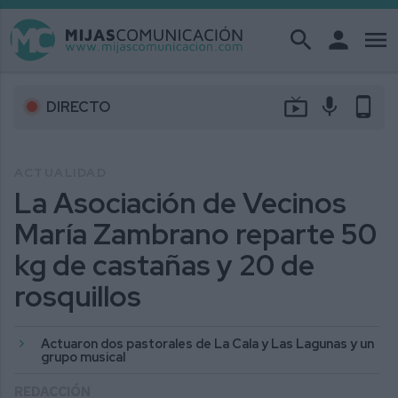
search
person
menu
live_tv
mic
phone_android
DIRECTO
ACTUALIDAD
La Asociación de Vecinos
María Zambrano reparte 50
kg de castañas y 20 de
rosquillos
Actuaron dos pastorales de La Cala y Las Lagunas y un
grupo musical
REDACCIÓN