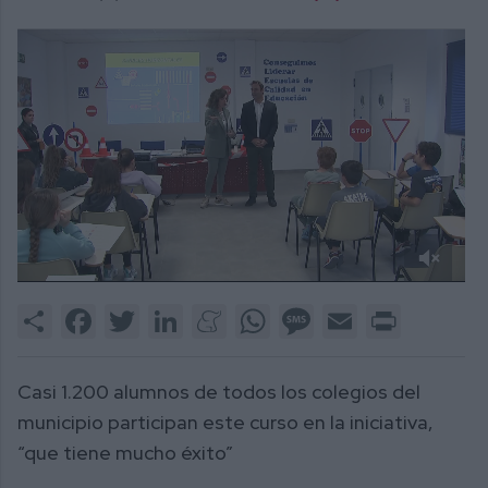
0
of
Share
Facebook
Twitter
LinkedIn
Meneame
WhatsApp
Message
Email
Print
2
minutes,
45
seconds
Casi 1.200 alumnos de todos los colegios del
municipio participan este curso en la iniciativa,
“que tiene mucho éxito”