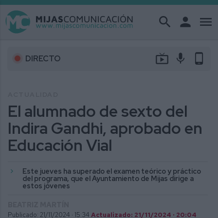
search
person
menu
live_tv
mic
phone_android
DIRECTO
ACTUALIDAD
El alumnado de sexto del
Indira Gandhi, aprobado en
Educación Vial
Este jueves ha superado el examen teórico y práctico
del programa, que el Ayuntamiento de Mijas dirige a
estos jóvenes
BEATRIZ MARTÍN
Publicado: 21/11/2024 ·
15:34
Actualizado: 21/11/2024 · 20:04