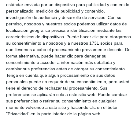
estándar enviada por un dispositivo para publicidad y contenido
personalizado, medición de publicidad y contenido,
investigación de audiencia y desarrollo de servicios.
Con su
permiso, nosotros y nuestros socios podemos utilizar datos de
localización geográfica precisa e identificación mediante las
características de dispositivos. Puede hacer clic para otorgarnos
su consentimiento a nosotros y a nuestros 1731 socios para
que llevemos a cabo el procesamiento previamente descrito. De
forma alternativa, puede hacer clic para denegar su
consentimiento o acceder a información más detallada y
cambiar sus preferencias antes de otorgar su consentimiento.
Los técnicos de Educación Vial dirigen la actividad.
BEATRIZ
Tenga en cuenta que algún procesamiento de sus datos
MARTÍN
personales puede no requerir de su consentimiento, pero usted
tiene el derecho de rechazar tal procesamiento. Sus
preferencias se aplicarán solo a este sitio web. Puede cambiar
sus preferencias o retirar su consentimiento en cualquier
Todos los colegios del municipio participarán en
momento volviendo a este sitio y haciendo clic en el botón
este programa, que se extenderá hasta primavera.
"Privacidad" en la parte inferior de la página web.
Ya saben, “mucha precaución, amigo conductor”.
Comparte esta noticia desde el siguiente enlace: