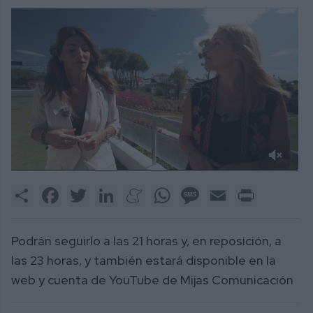
0
of
Share
Facebook
Twitter
LinkedIn
Meneame
WhatsApp
Message
Email
Print
34
seconds
Podrán seguirlo a las 21 horas y, en reposición, a
las 23 horas, y también estará disponible en la
web y cuenta de YouTube de Mijas Comunicación