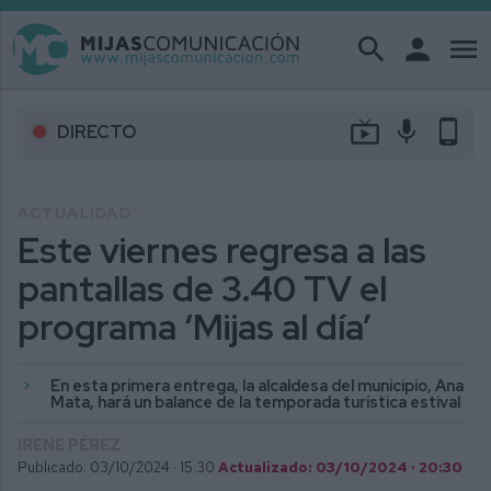
search
person
menu
live_tv
mic
phone_android
DIRECTO
ACTUALIDAD
Este viernes regresa a las
pantallas de 3.40 TV el
programa ‘Mijas al día’
En esta primera entrega, la alcaldesa del municipio, Ana
Mata, hará un balance de la temporada turística estival
IRENE PÉREZ
Publicado: 03/10/2024 ·
15:30
Actualizado: 03/10/2024 · 20:30