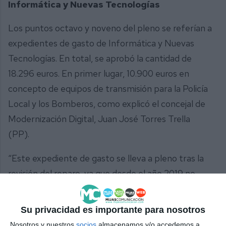
Informática y Nuevas Tecnologías
Los puntos octavo y noveno del pleno se referían a
expedientes de gasto de Informática y Nuevas
Tecnologías. En total, se aprobó la cantidad de
18.296 euros. En primer lugar, 10.900 euros en
concepto de equipos de transmisión para la Policía
Local y los Bomberos, como explicó el concejal de
Modernización Digital, Juan José Torres Trella
(PP).
“Este expediente de gasto se lleva a pleno tras la
revisión del reparo, ya que desde el año 2019 no
existe contrato del mantenimiento de las
comunicaciones en la Policía en este Ayuntamiento”,
Su privacidad es importante para nosotros
detalló el edil, quien detalló que, “tras comprobar
Nosotros y nuestros
socios
almacenamos y/o accedemos a