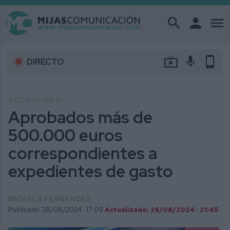
search
person
menu
live_tv
mic
phone_android
DIRECTO
ACTUALIDAD
Aprobados más de
500.000 euros
correspondientes a
expedientes de gasto
MICAELA FERNÁNDEZ
Publicado: 28/08/2024 ·
17:09
Actualizado: 28/08/2024 · 21:45