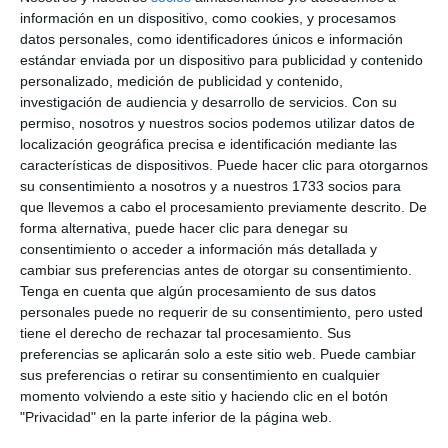
que el servicio se sigue ejecutando de forma
información en un dispositivo, como cookies, y procesamos
datos personales, como identificadores únicos e información
correcta, se trae a pleno para pagar al proveedor
estándar enviada por un dispositivo para publicidad y contenido
correspondiente”.
personalizado, medición de publicidad y contenido,
investigación de audiencia y desarrollo de servicios.
Con su
Por su parte, la oposición cuestionó la medida
permiso, nosotros y nuestros socios podemos utilizar datos de
localización geográfica precisa e identificación mediante las
elevada a la sesión plenaria. “Me surge la duda y no
características de dispositivos. Puede hacer clic para otorgarnos
entiendo que, como no había contrato hay que
su consentimiento a nosotros y a nuestros 1733 socios para
que llevemos a cabo el procesamiento previamente descrito. De
seguir prestando el servicio, eso sí, pero lo de la
forma alternativa, puede hacer clic para denegar su
insuficiencia de crédito por qué motivo es”,
consentimiento o acceder a información más detallada y
preguntó el edil de Cs, José Carlos Martín. Y en la
cambiar sus preferencias antes de otorgar su consentimiento.
Tenga en cuenta que algún procesamiento de sus datos
misma línea se expresó el concejal socialista Roy
personales puede no requerir de su consentimiento, pero usted
Pérez: “El motivo por el que viene a pleno esta
tiene el derecho de rechazar tal procesamiento. Sus
preferencias se aplicarán solo a este sitio web. Puede cambiar
chapuza, el motivo del reparo, es la insuficiencia de
sus preferencias o retirar su consentimiento en cualquier
crédito. Es decir, que se ha prestado un servicio sin
momento volviendo a este sitio y haciendo clic en el botón
"Privacidad" en la parte inferior de la página web.
que se hubiera contemplado esa cantidad