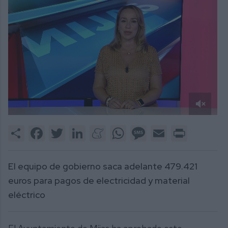
0
of
Share
Facebook
Twitter
LinkedIn
Meneame
WhatsApp
Message
Email
Print
6
minutes,
43
seconds
El equipo de gobierno saca adelante 479.421
euros para pagos de electricidad y material
eléctrico