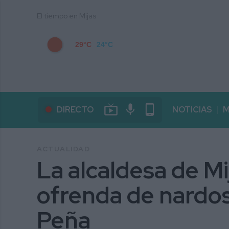
El tiempo en Mijas
29°C
24°C
live_tv
mic
phone_android
DIRECTO
NOTICIAS
M
ACTUALIDAD
La alcaldesa de Mi
ofrenda de nardos 
Peña