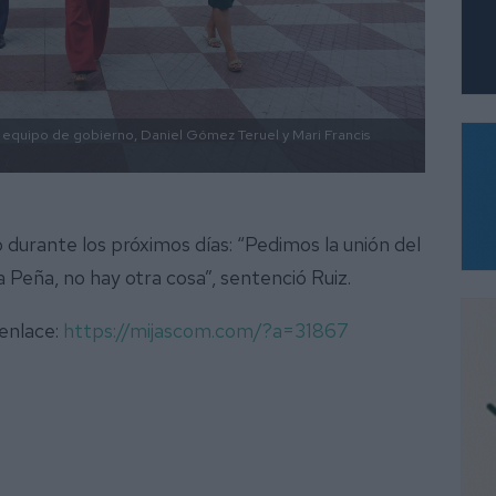
 equipo de gobierno, Daniel Gómez Teruel y Mari Francis
urante los próximos días: “Pedimos la unión del
la Peña, no hay otra cosa”, sentenció Ruiz.
 enlace:
https://mijascom.com/?a=31867