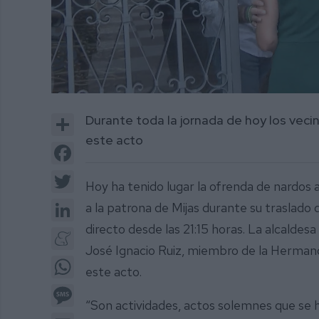
0
of
Share
Durante toda la jornada de hoy los veci
1
minute,
este acto
18
Facebook
seconds
Volume
0%
Twitter
Hoy ha tenido lugar la ofrenda de nardos 
LinkedIn
a la patrona de Mijas durante su traslad
directo desde las 21:15 horas. La alcalde
Meneame
José Ignacio Ruiz, miembro de la Hermand
WhatsApp
este acto.
Message
“Son actividades, actos solemnes que se 
Email