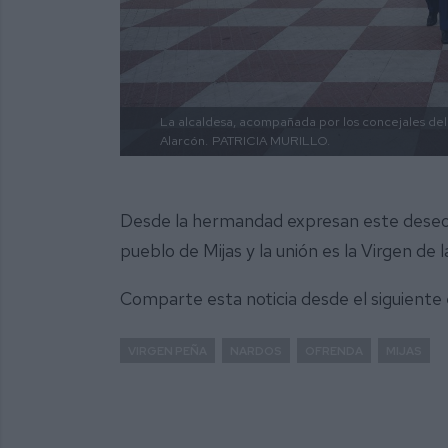
La alcaldesa, acompañada por los concejales del
Alarcón.
PATRICIA MURILLO.
Desde la hermandad expresan este deseo d
pueblo de Mijas y la unión es la Virgen de 
Comparte esta noticia desde el siguiente
VIRGEN PEÑA
NARDOS
OFRENDA
MIJAS