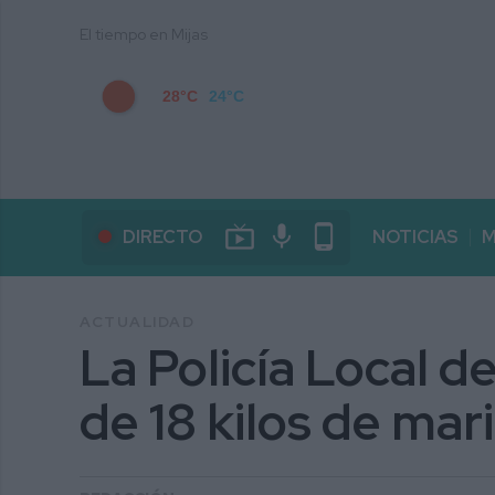
El tiempo en Mijas
28°C
24°C
live_tv
mic
phone_android
DIRECTO
NOTICIAS
M
ACTUALIDAD
La Policía Local de
de 18 kilos de ma