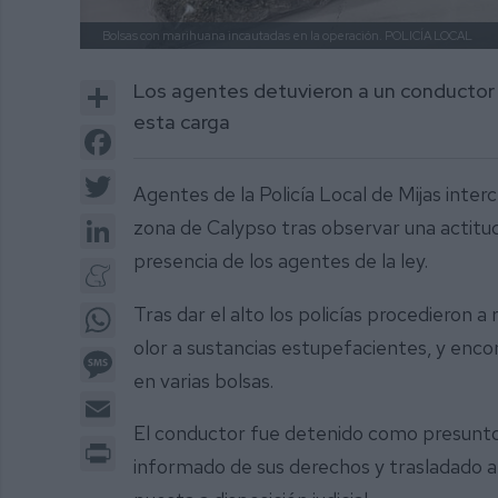
Bolsas con marihuana incautadas en la operación.
POLICÍA LOCAL
Share
Los agentes detuvieron a un conductor
esta carga
Facebook
Twitter
Agentes de la Policía Local de Mijas inter
LinkedIn
zona de Calypso tras observar una actitu
presencia de los agentes de la ley.
Meneame
WhatsApp
Tras dar el alto los policías procedieron a
olor a sustancias estupefacientes, y enco
Message
en varias bolsas.
Email
El conductor fue detenido como presunto a
Print
informado de sus derechos y trasladado a 