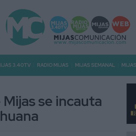
IJAS 3.40TV
RADIO MIJAS
MIJAS SEMANAL
MIJA
 Mijas se incauta
rihuana