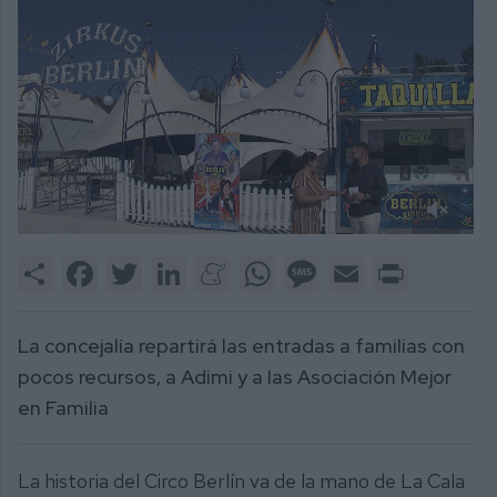
0
of
Share
Facebook
Twitter
LinkedIn
Meneame
WhatsApp
Message
Email
Print
2
minutes,
12
seconds
La concejalía repartirá las entradas a familias con
pocos recursos, a Adimi y a las Asociación Mejor
en Familia
La historia del Circo Berlín va de la mano de La Cala