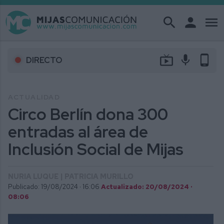
search
person
menu
live_tv
mic
phone_android
DIRECTO
ACTUALIDAD
Circo Berlín dona 300
entradas al área de
Inclusión Social de Mijas
NURIA LUQUE | PATRICIA MURILLO
Publicado: 19/08/2024 ·
16:06
Actualizado: 20/08/2024 ·
08:06