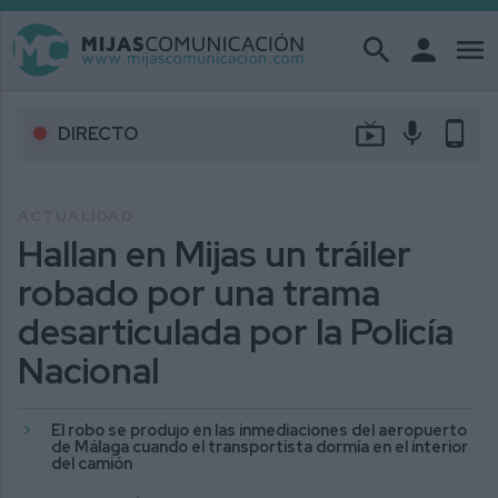
search
person
menu
live_tv
mic
phone_android
DIRECTO
ACTUALIDAD
Hallan en Mijas un tráiler
robado por una trama
desarticulada por la Policía
Nacional
El robo se produjo en las inmediaciones del aeropuerto
de Málaga cuando el transportista dormía en el interior
del camión