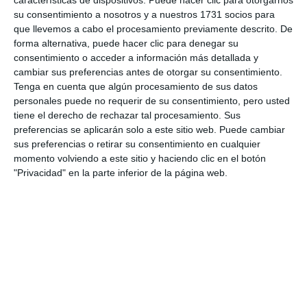
su consentimiento a nosotros y a nuestros 1731 socios para
Comparte esta noticia desde el siguiente enlace:
que llevemos a cabo el procesamiento previamente descrito. De
forma alternativa, puede hacer clic para denegar su
https://mijascom.com/?a=31724
consentimiento o acceder a información más detallada y
cambiar sus preferencias antes de otorgar su consentimiento.
POLICÍA
NACIONAL
ROBO
MIJAS
TRÁILER
Tenga en cuenta que algún procesamiento de sus datos
personales puede no requerir de su consentimiento, pero usted
CAMIÓN
AEROPUERTO
tiene el derecho de rechazar tal procesamiento. Sus
preferencias se aplicarán solo a este sitio web. Puede cambiar
sus preferencias o retirar su consentimiento en cualquier
momento volviendo a este sitio y haciendo clic en el botón
"Privacidad" en la parte inferior de la página web.