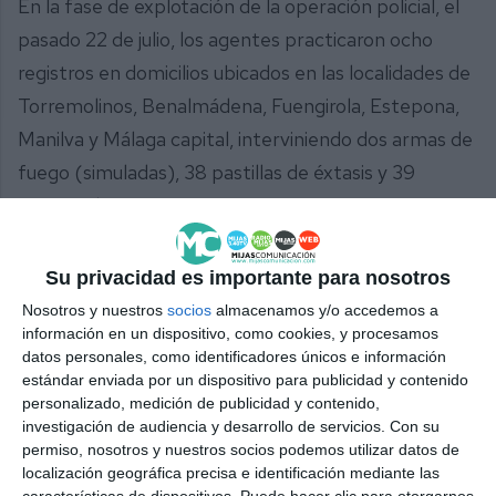
En la fase de explotación de la operación policial, el
pasado 22 de julio, los agentes practicaron ocho
registros en domicilios ubicados en las localidades de
Torremolinos, Benalmádena, Fuengirola, Estepona,
Manilva y Málaga capital, interviniendo dos armas de
fuego (simuladas), 38 pastillas de éxtasis y 39
gramos de cocaína rosa, 5.567 euros en efectivo,
una baliza de seguimiento GPS, prendas de vestir
utilizadas en los atracos y diversos equipos
Su privacidad es importante para nosotros
tecnológicos, entre otros efectos.
Nosotros y nuestros
socios
almacenamos y/o accedemos a
información en un dispositivo, como cookies, y procesamos
Como balance de la investigación, se detuvieron a
datos personales, como identificadores únicos e información
estándar enviada por un dispositivo para publicidad y contenido
ocho personas en relación con la trama. Uno de los
personalizado, medición de publicidad y contenido,
cabecillas de la red ya ha ingresado en prisión. Los
investigación de audiencia y desarrollo de servicios.
Con su
permiso, nosotros y nuestros socios podemos utilizar datos de
hechos son investigados por el Juzgado de
localización geográfica precisa e identificación mediante las
Instrucción número 6 de Málaga.
características de dispositivos. Puede hacer clic para otorgarnos