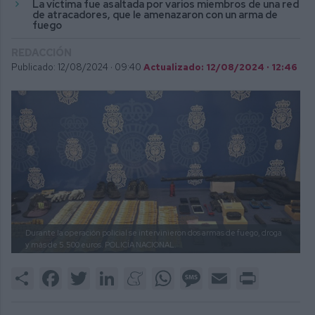
La víctima fue asaltada por varios miembros de una red
de atracadores, que le amenazaron con un arma de
fuego
REDACCIÓN
Publicado: 12/08/2024 ·
09:40
Actualizado: 12/08/2024 · 12:46
Durante la operación policial se intervinieron dos armas de fuego, droga
y más de 5.500 euros.
POLICÍA NACIONAL.
Share
Facebook
Twitter
LinkedIn
Meneame
WhatsApp
Message
Email
Print