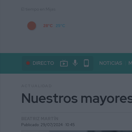
El tiempo en Mijas
28°C
25°C
live_tv
mic
phone_android
DIRECTO
NOTICIAS
M
ACTUALIDAD
Nuestros mayores
BEATRIZ MARTÍN
Publicado: 29/07/2024 ·
10:45