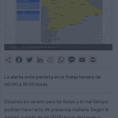
Imagen de la previsión de la Aemet.
Share
Facebook
Twitter
LinkedIn
Meneame
WhatsApp
Message
Email
Print
La alerta está prevista en la franja horaria de
00:00 a 18:00 horas
Estamos en verano pero las lluvias y el mal tiempo
podrían hacer acto de presencia mañana. Según la
Aemet, a partir de las 00:00 horas del jueves y