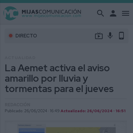
search
person
menu
live_tv
mic
phone_android
DIRECTO
ACTUALIDAD
La Aemet activa el aviso
amarillo por lluvia y
tormentas para el jueves
REDACCIÓN
Publicado: 26/06/2024 ·
16:49
Actualizado: 26/06/2024 · 16:51