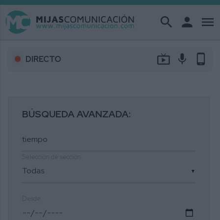
search
person
menu
live_tv
mic
phone_android
DIRECTO
BÚSQUEDA AVANZADA:
Selección de sección
▼
Desde