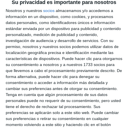
Su privacidad es importante para nosotros
Los platos precocinados se han
Nosotros y nuestros
socios
almacenamos y/o accedemos a
convertido en una solución a la
información en un dispositivo, como cookies, y procesamos
falta de tiempo
datos personales, como identificadores únicos e información
estándar enviada por un dispositivo para publicidad y contenido
REPORTAJES
personalizado, medición de publicidad y contenido,
investigación de audiencia y desarrollo de servicios.
Con su
La Aemet activa el aviso amarillo
permiso, nosotros y nuestros socios podemos utilizar datos de
por lluvias y tormentas para
localización geográfica precisa e identificación mediante las
este miércoles
características de dispositivos. Puede hacer clic para otorgarnos
su consentimiento a nosotros y a nuestros 1733 socios para
ACTUALIDAD
que llevemos a cabo el procesamiento previamente descrito. De
forma alternativa, puede hacer clic para denegar su
Tiempo de pasión en Semana
consentimiento o acceder a información más detallada y
Santa
cambiar sus preferencias antes de otorgar su consentimiento.
ACTUALIDAD
Tenga en cuenta que algún procesamiento de sus datos
personales puede no requerir de su consentimiento, pero usted
tiene el derecho de rechazar tal procesamiento. Sus
El Club Danés de Mijas celebra
preferencias se aplicarán solo a este sitio web. Puede cambiar
en su sede la llegada del buen
sus preferencias o retirar su consentimiento en cualquier
tiempo y de la primavera
momento volviendo a este sitio y haciendo clic en el botón