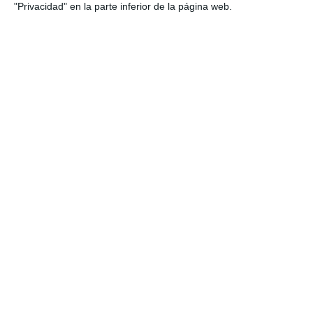
"Privacidad" en la parte inferior de la página web.
ACTUALIDAD
La Asociación de Mujeres Mijitas
organiza ‘Tiempo entre
mujeres’
ACTUALIDAD
El viernes se complica el tiempo
con dos alertas amarillas por
lluvia y fenómenos costeros
ACTUALIDAD
La borrasca Regina activa la
alerta amarilla en Mijas por
lluvias y tormentas
NOTICIAS
8M: Tiempo de calidad y