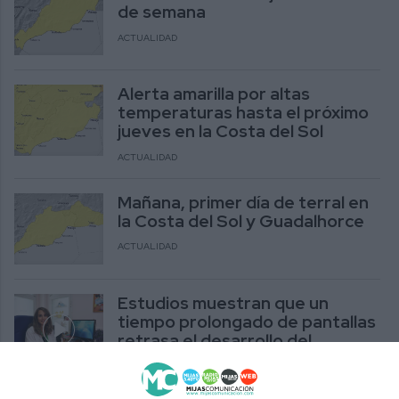
de semana
ACTUALIDAD
Alerta amarilla por altas
temperaturas hasta el próximo
jueves en la Costa del Sol
ACTUALIDAD
Mañana, primer día de terral en
la Costa del Sol y Guadalhorce
ACTUALIDAD
Estudios muestran que un
tiempo prolongado de pantallas
retrasa el desarrollo del
lenguaje
ACTUALIDAD