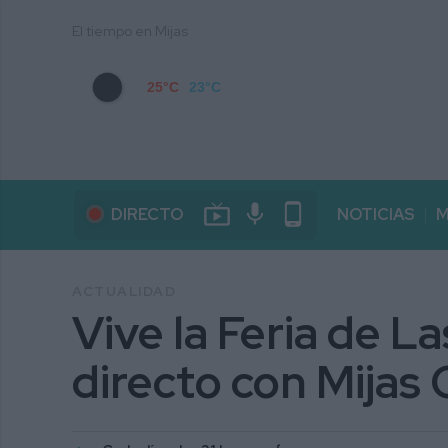
El tiempo en Mijas
25°C
23°C
live_tv
mic
phone_android
DIRECTO
NOTICIAS
M
ACTUALIDAD
Vive la Feria de L
directo con Mijas