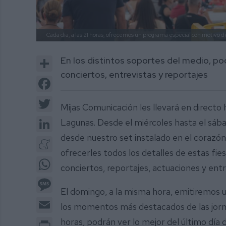
Cada día, a las 21 horas, ofrecemos un programa especial con motivo de 
Share
En los distintos soportes del medio, po
conciertos, entrevistas y reportajes
Facebook
Twitter
Mijas Comunicación les llevará en directo
LinkedIn
Lagunas. Desde el miércoles hasta el sába
desde nuestro set instalado en el corazón 
Meneame
ofrecerles todos los detalles de estas fie
WhatsApp
conciertos, reportajes, actuaciones y entr
Message
El domingo, a la misma hora, emitiremos 
Email
los momentos más destacados de las jornad
Print
horas, podrán ver lo mejor del último día 