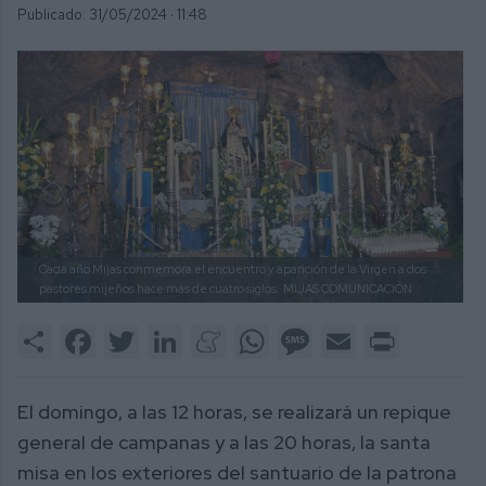
Publicado: 31/05/2024 ·
11:48
Cada año Mijas conmemora el encuentro y aparición de la Virgen a dos
pastores mijeños hace más de cuatro siglos.
MIJAS COMUNICACIÓN
Share
Facebook
Twitter
LinkedIn
Meneame
WhatsApp
Message
Email
Print
El domingo, a las 12 horas, se realizará un repique
general de campanas y a las 20 horas, la santa
misa en los exteriores del santuario de la patrona