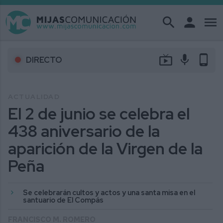
search
person
menu
live_tv
mic
phone_android
DIRECTO
ACTUALIDAD
El 2 de junio se celebra el
438 aniversario de la
aparición de la Virgen de la
Peña
Se celebrarán cultos y actos y una santa misa en el
santuario de El Compás
FRANCISCO M. ROMERO