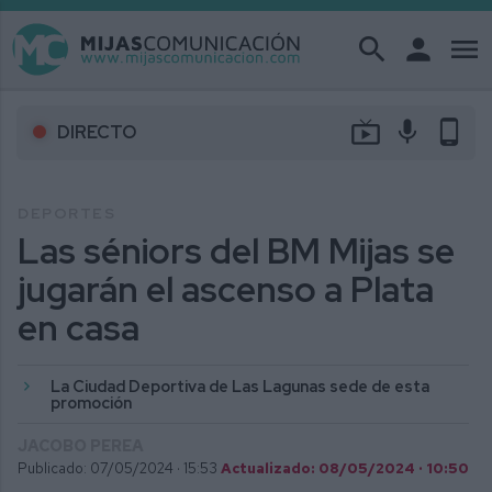
search
person
menu
live_tv
mic
phone_android
DIRECTO
DEPORTES
Las séniors del BM Mijas se
jugarán el ascenso a Plata
en casa
La Ciudad Deportiva de Las Lagunas sede de esta
promoción
JACOBO PEREA
Publicado: 07/05/2024 ·
15:53
Actualizado: 08/05/2024 · 10:50