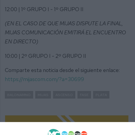
12:00 | 1º GRUPO I - 1º GRUPO II
(EN EL CASO DE QUE MIJAS DISPUTE LA FINAL,
MIJAS COMUNICACIÓN EMITIRÁ EL ENCUENTRO
EN DIRECTO)
10:00 | 2º GRUPO I - 2º GRUPO II
Comparte esta noticia desde el siguiente enlace:
https://mijascom.com/?a=30699
BALONAMNO
MIJAS
ASCENSO
FASE
PLATA