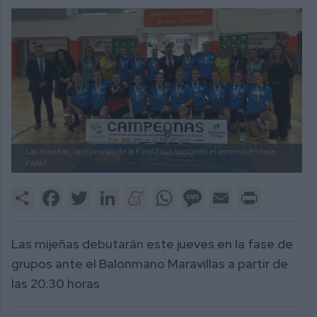
Las mijeñas, campeonas de la Final Four, buscarán el ascenso en casa.
FABM.
Share
Facebook
Twitter
LinkedIn
Meneame
WhatsApp
Message
Email
Print
Las mijeñas debutarán este jueves en la fase de
grupos ante el Balonmano Maravillas a partir de
las 20:30 horas