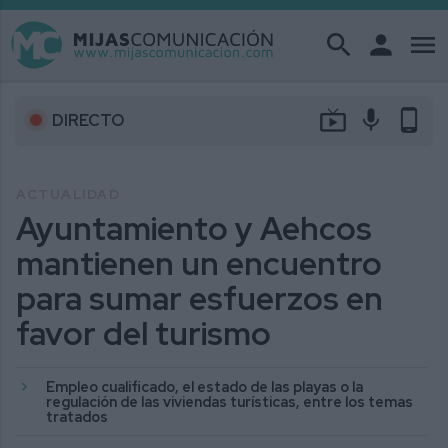
search
person
menu
live_tv
mic
phone_android
DIRECTO
ACTUALIDAD
Ayuntamiento y Aehcos
mantienen un encuentro
para sumar esfuerzos en
favor del turismo
Empleo cualificado, el estado de las playas o la
regulación de las viviendas turísticas, entre los temas
tratados