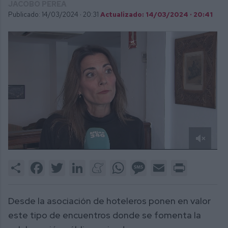
JACOBO PEREA
Publicado: 14/03/2024 ·
20:31
Actualizado: 14/03/2024 · 20:41
0
of
Share
Facebook
Twitter
LinkedIn
Meneame
WhatsApp
Message
Email
Print
2
minutes,
42
seconds
Desde la asociación de hoteleros ponen en valor
este tipo de encuentros donde se fomenta la