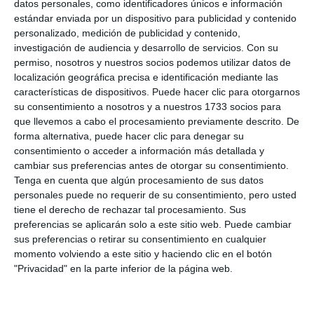
datos personales, como identificadores únicos e información
Marcos, quien añadió que “hay una nueva regulación
estándar enviada por un dispositivo para publicidad y contenido
que permite que los municipios puedan adoptar
personalizado, medición de publicidad y contenido,
determinadas medidas para establecer en qué
investigación de audiencia y desarrollo de servicios.
Con su
permiso, nosotros y nuestros socios podemos utilizar datos de
condiciones esas viviendas puedan operar”.
localización geográfica precisa e identificación mediante las
características de dispositivos. Puede hacer clic para otorgarnos
Por último, Marcos aseguró que las previsiones para
su consentimiento a nosotros y a nuestros 1733 socios para
que llevemos a cabo el procesamiento previamente descrito. De
Semana Santa son prometedoras: “Tenemos muy
forma alternativa, puede hacer clic para denegar su
buenas perspectivas, las previsiones son de
consentimiento o acceder a información más detallada y
porcentajes muy altos, probablemente más altas
cambiar sus preferencias antes de otorgar su consentimiento.
Tenga en cuenta que algún procesamiento de sus datos
que el año pasado y, en ese sentido, somos
personales puede no requerir de su consentimiento, pero usted
optimistas”:
tiene el derecho de rechazar tal procesamiento. Sus
preferencias se aplicarán solo a este sitio web. Puede cambiar
sus preferencias o retirar su consentimiento en cualquier
En esta reunión entre Ayuntamiento y Aehcos
momento volviendo a este sitio y haciendo clic en el botón
estuvieron presentes, entre otros, representantes
"Privacidad" en la parte inferior de la página web.
de Wyndham Hotels & Resorts, La Zambra Resort,
TRH Mijas, VIK Gran Hotel Costa del Sol o