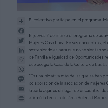
0
of
Share
El colectivo participa en el programa ‘M
2
minutes,
24
Facebook
seconds
Volume
El jueves 7 de marzo el programa de activi
0%
Twitter
Mujeres Casa Luna. En sus encuentros, el 
LinkedIn
sosteniéndolas para que no se sientan sola
de Familia e Igualdad de Oportunidades re
Meneame
que acogió la Casa de la Cultura de Las L
WhatsApp
“Es una iniciativa más de las que se han 
Message
colaboración de la asociación de mujeres 
Email
traerlo aquí, es un lugar de encuentro, 
Print
afirmó la técnica del área Soledad Ramos