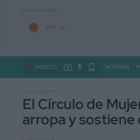
El tiempo en Mijas
26°C
26°C
live_tv
mic
phone_android
DIRECTO
NOTICIAS
M
ACTUALIDAD
El Círculo de Muj
arropa y sostiene 