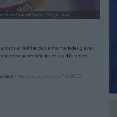
la interconexión entre las mujeres.
| N. LUQUE
, abusos en la infancia o enfermedades graves,
ara sentirse acompañadas en sus diferentes
 enlace:
https://mijascom.com/?a=30107