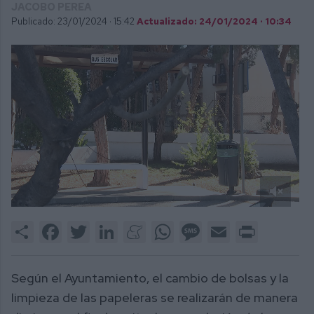
JACOBO PEREA
Publicado: 23/01/2024 ·
15:42
Actualizado: 24/01/2024 · 10:34
0
of
Share
Facebook
Twitter
LinkedIn
Meneame
WhatsApp
Message
Email
Print
1
minute,
29
seconds
Según el Ayuntamiento, el cambio de bolsas y la
limpieza de las papeleras se realizarán de manera