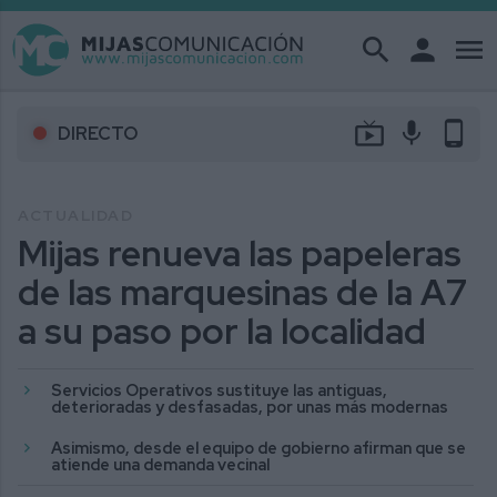
search
person
menu
live_tv
mic
phone_android
DIRECTO
ACTUALIDAD
Mijas renueva las papeleras
de las marquesinas de la A7
a su paso por la localidad
Servicios Operativos sustituye las antiguas,
deterioradas y desfasadas, por unas más modernas
Asimismo, desde el equipo de gobierno afirman que se
atiende una demanda vecinal