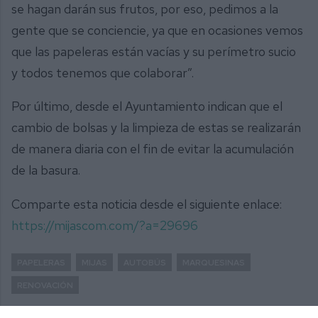
se hagan darán sus frutos, por eso, pedimos a la
gente que se conciencie, ya que en ocasiones vemos
que las papeleras están vacías y su perímetro sucio
y todos tenemos que colaborar”.
Por último, desde el Ayuntamiento indican que el
cambio de bolsas y la limpieza de estas se realizarán
de manera diaria con el fin de evitar la acumulación
de la basura.
Comparte esta noticia desde el siguiente enlace:
https://mijascom.com/?a=29696
PAPELERAS
MIJAS
AUTOBÚS
MARQUESINAS
RENOVACIÓN